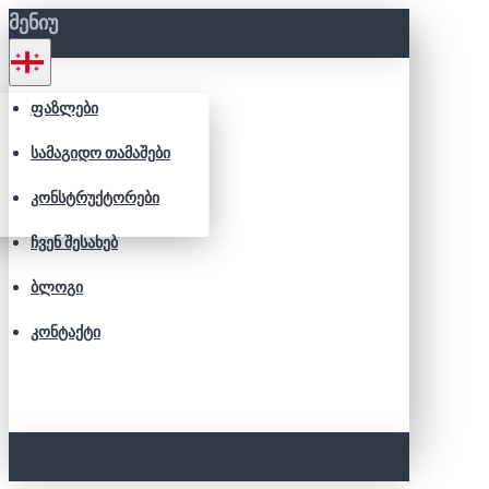
ᲛᲔᲜᲘᲣ
ᲤᲐᲖᲚᲔᲑᲘ
ᲡᲐᲛᲐᲒᲘᲓᲝ ᲗᲐᲛᲐᲨᲔᲑᲘ
ᲙᲝᲜᲡᲢᲠᲣᲥᲢᲝᲠᲔᲑᲘ
ᲩᲕᲔᲜ ᲨᲔᲡᲐᲮᲔᲑ
ᲑᲚᲝᲒᲘ
ᲙᲝᲜᲢᲐᲥᲢᲘ