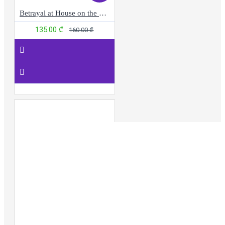
Betrayal at House on the Hill
135.00 ₾
160.00 ₾