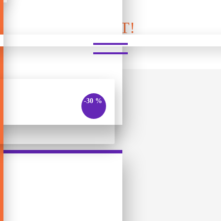
DIXIT!
-30 %