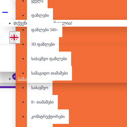
ყველა
ფაზლები
თქვენი კალათა ცარიელია!
ფაზლები 500+
3D ფაზლები
საბავშვო ფაზლები
სამაგიდო თამაშები
არ არის მარაგში
ᲡᲐᲛᲐᲒᲘᲓᲝ ᲗᲐᲛᲐᲨᲔᲑᲘ
საბავშვო
Pair it With
People Also Bought
8+ თამაშები
კონსტრუქტორები