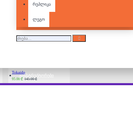
რეპლიკა
Splendor
ლეგო
80.00 ₾
105.00 ₾
Tokaido
ᲙᲝᲜᲡᲢᲠᲣᲥᲢᲝᲠᲔᲑᲘ
95.00 ₾
145.00 ₾
Monopoly - Game of
Thrones