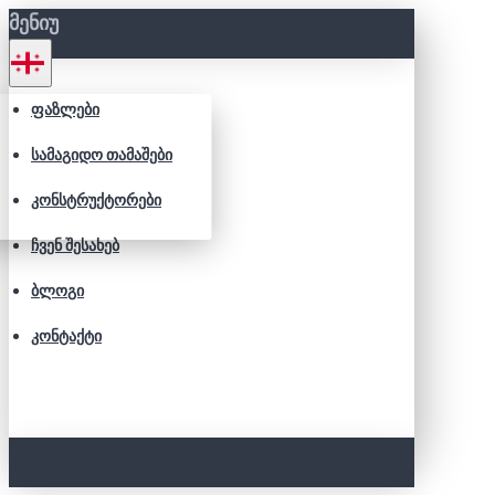
ᲛᲔᲜᲘᲣ
ᲤᲐᲖᲚᲔᲑᲘ
ᲡᲐᲛᲐᲒᲘᲓᲝ ᲗᲐᲛᲐᲨᲔᲑᲘ
ᲙᲝᲜᲡᲢᲠᲣᲥᲢᲝᲠᲔᲑᲘ
ᲩᲕᲔᲜ ᲨᲔᲡᲐᲮᲔᲑ
ᲑᲚᲝᲒᲘ
ᲙᲝᲜᲢᲐᲥᲢᲘ