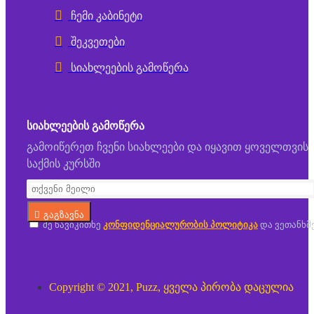
ჩემი კაბინეტი
შეკვეთები
სიახლეების გამოწერა
ᲡᲘᲐᲮᲚᲔᲔᲑᲘᲡ ᲒᲐᲛᲝᲬᲔᲠᲐ
გამოიწერეთ ჩვენი სიახლეები და იყავით ყოველთვის
საქმის კურსში
გაგზავნა
მე წავიკითხე
კონფიდენციალურობის პოლიტიკა
და ვეთანხმ
Copyright © 2021, Puzz, ყველა პირობა დაცულია