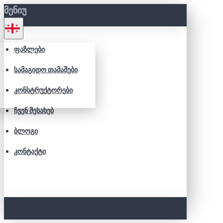
ᲛᲔᲜᲘᲣ
ᲤᲐᲖᲚᲔᲑᲘ
ᲡᲐᲛᲐᲒᲘᲓᲝ ᲗᲐᲛᲐᲨᲔᲑᲘ
ᲙᲝᲜᲡᲢᲠᲣᲥᲢᲝᲠᲔᲑᲘ
ᲩᲕᲔᲜ ᲨᲔᲡᲐᲮᲔᲑ
ᲑᲚᲝᲒᲘ
ᲙᲝᲜᲢᲐᲥᲢᲘ