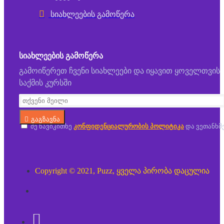
სიახლეების გამოწერა
ᲡᲘᲐᲮᲚᲔᲔᲑᲘᲡ ᲒᲐᲛᲝᲬᲔᲠᲐ
გამოიწერეთ ჩვენი სიახლეები და იყავით ყოველთვის
საქმის კურსში
გაგზავნა
მე წავიკითხე
კონფიდენციალურობის პოლიტიკა
და ვეთანხმ
Copyright © 2021, Puzz, ყველა პირობა დაცულია