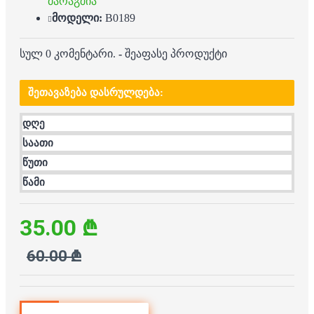
მარაგშია
მოდელი:
B0189
სულ 0 კომენტარი.
-
შეაფასე პროდუქტი
ᲨᲔᲗᲐᲕᲐᲖᲔᲑᲐ ᲓᲐᲡᲠᲣᲚᲓᲔᲑᲐ:
დღე
საათი
წუთი
წამი
35.00 ₾
60.00 ₾