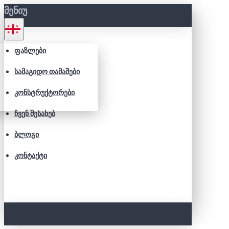
ᲛᲔᲜᲘᲣ
ᲤᲐᲖᲚᲔᲑᲘ
ᲡᲐᲛᲐᲒᲘᲓᲝ ᲗᲐᲛᲐᲨᲔᲑᲘ
ᲙᲝᲜᲡᲢᲠᲣᲥᲢᲝᲠᲔᲑᲘ
ᲩᲕᲔᲜ ᲨᲔᲡᲐᲮᲔᲑ
ᲑᲚᲝᲒᲘ
ᲙᲝᲜᲢᲐᲥᲢᲘ