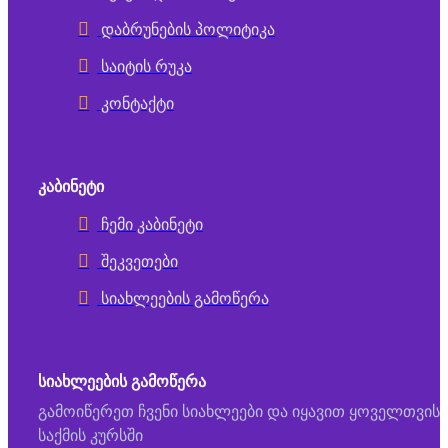
დაბრუნების პოლიტიკა
საიტის რუკა
კონტაქტი
ᲙᲐᲑᲘᲜᲔᲢᲘ
ჩემი კაბინეტი
შეკვეთები
სიახლეების გამოწერა
ᲡᲘᲐᲮᲚᲔᲔᲑᲘᲡ ᲒᲐᲛᲝᲬᲔᲠᲐ
გამოიწერეთ ჩვენი სიახლეები და იყავით ყოველთვის
საქმის კურსში