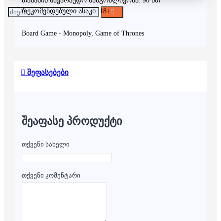
თამაშის სავარაუდო ხანგრძლივობა: 90 წთ
რეკომენდებული ასაკი: 18+
Board Game - 
Monopoly, Game of Thrones
შეფასებები
ᲨᲔᲐᲤᲐᲡᲔ ᲞᲠᲝᲓᲣᲥᲢᲘ
თქვენი სახელი
თქვენი კომენტარი