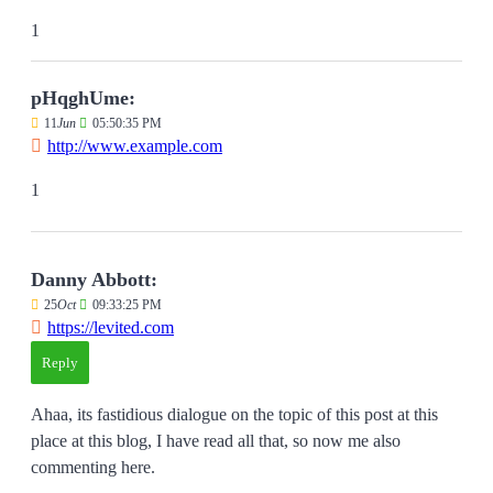
1
pHqghUme:
11
Jun
05:50:35 PM
http://www.example.com
1
Danny Abbott:
25
Oct
09:33:25 PM
https://levited.com
Reply
Ahaa, its fastidious dialogue on the topic of this post at this
place at this blog, I have read all that, so now me also
commenting here.