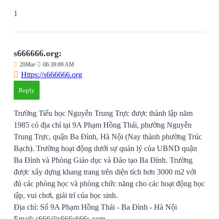
1
s666666.org:
20
Mar
06:39:09 AM
Https://s666666.org
Reply
Trường Tiểu học Nguyễn Trung Trực được thành lập năm
1985 có địa chỉ tại 9A Phạm Hồng Thái, phường Nguyễn
Trung Trực, quận Ba Đình, Hà Nội (Nay thành phường Trúc
Bạch). Trường hoạt động dưới sự quản lý của UBND quận
Ba Đình và Phòng Giáo dục và Đào tạo Ba Đình. Trường
được xây dựng khang trang trên diện tích hơn 3000 m2 với
đủ các phòng học và phòng chức năng cho các hoạt động học
tập, vui chơi, giải trí của học sinh.
Địa chỉ: Số 9A Phạm Hồng Thái - Ba Đình - Hà Nội
Email: s666@s666s666s.com