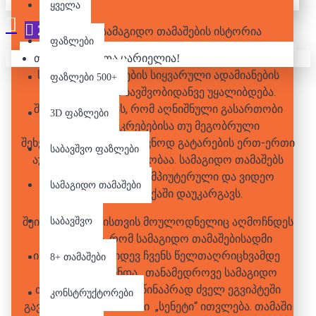
ყველა
26
Apr
ფაზლები
თქვენი კალათა ცარიელია!
სამაგიდო თამაშების სიყვარული ადამიანების
ფაზლები 500+
უმრავლესობას ბავშვობიდანვე უყალიბდება.
შეიძლება ითქვას, რომ აღნიშნული გასართობი
3D ფაზლები
ოჯახური შეკრებებისა თუ მეგობრული
შეხვედვრების სასოამოვნოდ გატარების ერთ-ერთი
საბავშვო ფაზლები
აუცილებელი წინაპირობაა. სამაგიდო თამაშებს
აქტუალობა არც კომპიუტერული და ვიდეო
სამაგიდო თამაშები
თამაშების ეპოქაში დაუკარგავს.
შეიძლება ბევრისთვის მოულოდნელიც აღმოჩნდეს
საბავშვო
იმის გაგება, რომ სამაგიდო თამაშებისადმი
ინტერესი ჯერ კიდევ ჩვენს წელთაღრიცხვამდე
8+ თამაშები
3500 წელს გაჩნდა. თანამედროვე სამაგიდო
თამაშების უძველეს წინაპრად ძველ ეგვიპტეში
კონსტრუქტორები
გავრცელებული თამაში „სენეტი“ ითვლება. თამაში