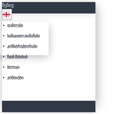
ᲛᲔᲜᲘᲣ
ᲤᲐᲖᲚᲔᲑᲘ
ᲡᲐᲛᲐᲒᲘᲓᲝ ᲗᲐᲛᲐᲨᲔᲑᲘ
ᲙᲝᲜᲡᲢᲠᲣᲥᲢᲝᲠᲔᲑᲘ
ᲩᲕᲔᲜ ᲨᲔᲡᲐᲮᲔᲑ
ᲑᲚᲝᲒᲘ
ᲙᲝᲜᲢᲐᲥᲢᲘ