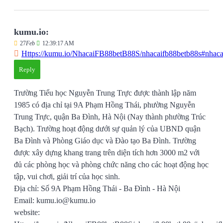
kumu.io:
27
Feb
12:39:17 AM
Https://kumu.io/NhacaiFB88betB88S/nhacaifb88betb88s#nhaca
Reply
Trường Tiểu học Nguyễn Trung Trực được thành lập năm
1985 có địa chỉ tại 9A Phạm Hồng Thái, phường Nguyễn
Trung Trực, quận Ba Đình, Hà Nội (Nay thành phường Trúc
Bạch). Trường hoạt động dưới sự quản lý của UBND quận
Ba Đình và Phòng Giáo dục và Đào tạo Ba Đình. Trường
được xây dựng khang trang trên diện tích hơn 3000 m2 với
đủ các phòng học và phòng chức năng cho các hoạt động học
tập, vui chơi, giải trí của học sinh.
Địa chỉ: Số 9A Phạm Hồng Thái - Ba Đình - Hà Nội
Email: kumu.io@kumu.io
website: