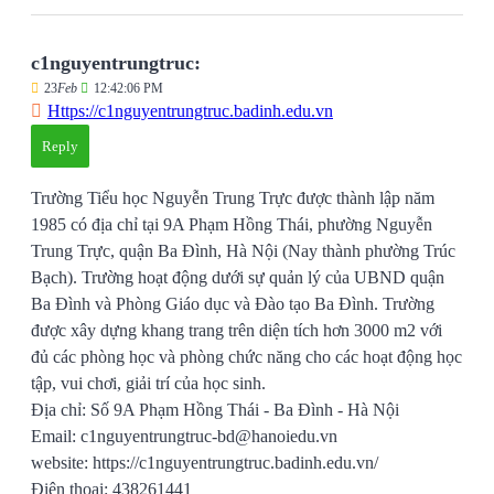
c1nguyentrungtruc:
23
Feb
12:42:06 PM
Https://c1nguyentrungtruc.badinh.edu.vn
Reply
Trường Tiểu học Nguyễn Trung Trực được thành lập năm
1985 có địa chỉ tại 9A Phạm Hồng Thái, phường Nguyễn
Trung Trực, quận Ba Đình, Hà Nội (Nay thành phường Trúc
Bạch). Trường hoạt động dưới sự quản lý của UBND quận
Ba Đình và Phòng Giáo dục và Đào tạo Ba Đình. Trường
được xây dựng khang trang trên diện tích hơn 3000 m2 với
đủ các phòng học và phòng chức năng cho các hoạt động học
tập, vui chơi, giải trí của học sinh.
Địa chỉ: Số 9A Phạm Hồng Thái - Ba Đình - Hà Nội
Email: c1nguyentrungtruc-bd@hanoiedu.vn
website: https://c1nguyentrungtruc.badinh.edu.vn/
Điện thoại: 438261441