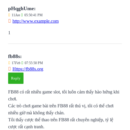
pHqghUme:
11
Jun
05:50:41 PM
http://www.example.com
1
fb88s:
17
Feb
07:55:50 PM
Https://fb88s.org
Reply
FB88 có rất nhiều game slot, tôi luôn cảm thấy hào hứng khi
chơi.
Các trò chơi game bài trên FB88 rất thú vị, tôi có thể chơi
nhiều giờ mà không thấy chán.
Tôi thấy cược thể thao trên FB88 rất chuyên nghiệp, tỷ lệ
cược rất cạnh tranh.