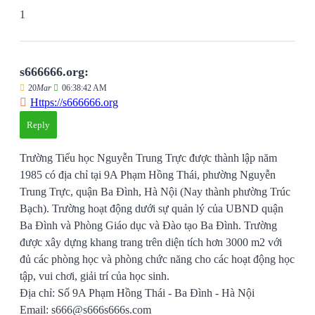
1
s666666.org:
20
Mar
06:38:42 AM
Https://s666666.org
Reply
Trường Tiểu học Nguyễn Trung Trực được thành lập năm
1985 có địa chỉ tại 9A Phạm Hồng Thái, phường Nguyễn
Trung Trực, quận Ba Đình, Hà Nội (Nay thành phường Trúc
Bạch). Trường hoạt động dưới sự quản lý của UBND quận
Ba Đình và Phòng Giáo dục và Đào tạo Ba Đình. Trường
được xây dựng khang trang trên diện tích hơn 3000 m2 với
đủ các phòng học và phòng chức năng cho các hoạt động học
tập, vui chơi, giải trí của học sinh.
Địa chỉ: Số 9A Phạm Hồng Thái - Ba Đình - Hà Nội
Email: s666@s666s666s.com