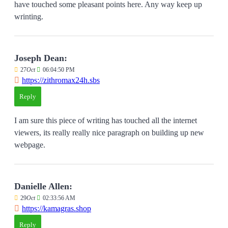
have touched some pleasant points here. Any way keep up
wrinting.
Joseph Dean:
27
Oct
06:04:50 PM
https://zithromax24h.sbs
Reply
I am sure this piece of writing has touched all the internet
viewers, its really really nice paragraph on building up new
webpage.
Danielle Allen:
29
Oct
02:33:56 AM
https://kamagras.shop
Reply