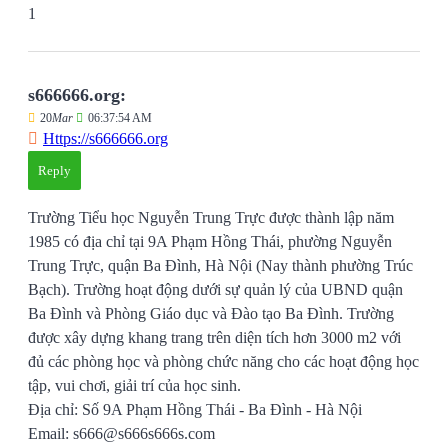
1
s666666.org:
20
Mar
06:37:54 AM
Https://s666666.org
Reply
Trường Tiểu học Nguyễn Trung Trực được thành lập năm
1985 có địa chỉ tại 9A Phạm Hồng Thái, phường Nguyễn
Trung Trực, quận Ba Đình, Hà Nội (Nay thành phường Trúc
Bạch). Trường hoạt động dưới sự quản lý của UBND quận
Ba Đình và Phòng Giáo dục và Đào tạo Ba Đình. Trường
được xây dựng khang trang trên diện tích hơn 3000 m2 với
đủ các phòng học và phòng chức năng cho các hoạt động học
tập, vui chơi, giải trí của học sinh.
Địa chỉ: Số 9A Phạm Hồng Thái - Ba Đình - Hà Nội
Email: s666@s666s666s.com