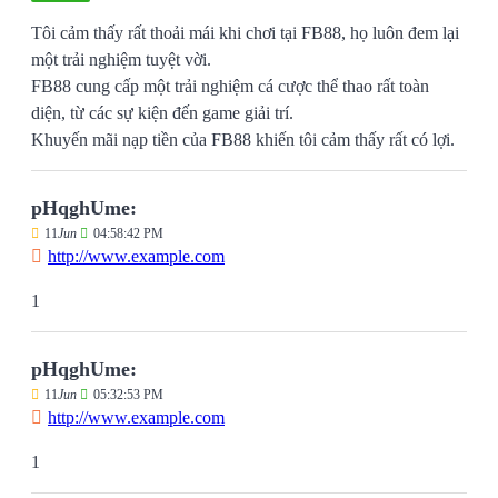
Tôi cảm thấy rất thoải mái khi chơi tại FB88, họ luôn đem lại
một trải nghiệm tuyệt vời.
FB88 cung cấp một trải nghiệm cá cược thể thao rất toàn
diện, từ các sự kiện đến game giải trí.
Khuyến mãi nạp tiền của FB88 khiến tôi cảm thấy rất có lợi.
pHqghUme:
11
Jun
04:58:42 PM
http://www.example.com
1
pHqghUme:
11
Jun
05:32:53 PM
http://www.example.com
1