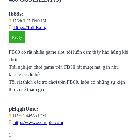
fb88s:
17
Feb
07:53:09 PM
Https://fb88s.org
Reply
FB88 có rất nhiều game slot, tôi luôn cảm thấy hào hứng khi
chơi.
Trải nghiệm chơi game trên FB88 rất mượt mà, gần như
không có độ trễ.
Tôi rất thích các trò chơi trên FB88, luôn có những sự kiện
thú vị để tham gia.
pHqghUme:
11
Jun
04:58:41 PM
http://www.example.com
1