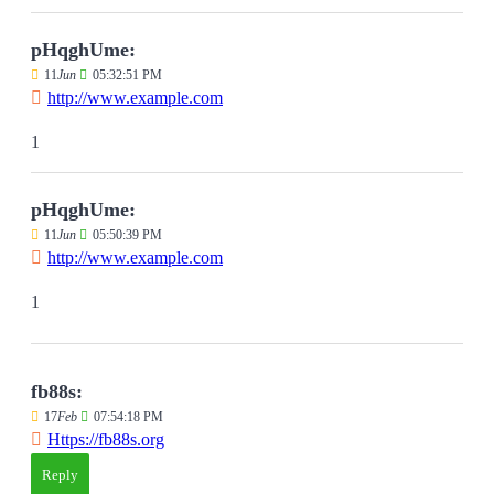
pHqghUme:
11
Jun
05:32:51 PM
http://www.example.com
1
pHqghUme:
11
Jun
05:50:39 PM
http://www.example.com
1
fb88s:
17
Feb
07:54:18 PM
Https://fb88s.org
Reply