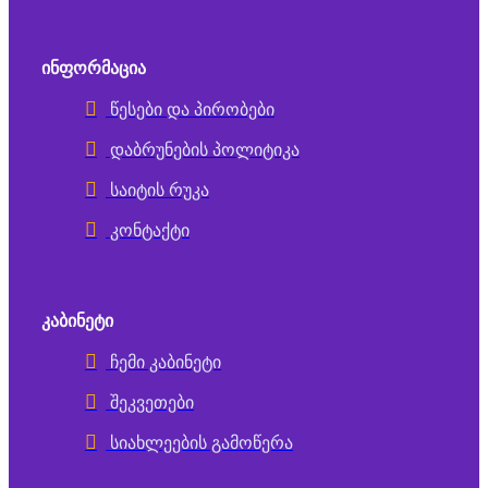
ᲘᲜᲤᲝᲠᲛᲐᲪᲘᲐ
წესები და პირობები
დაბრუნების პოლიტიკა
საიტის რუკა
კონტაქტი
ᲙᲐᲑᲘᲜᲔᲢᲘ
ჩემი კაბინეტი
შეკვეთები
სიახლეების გამოწერა