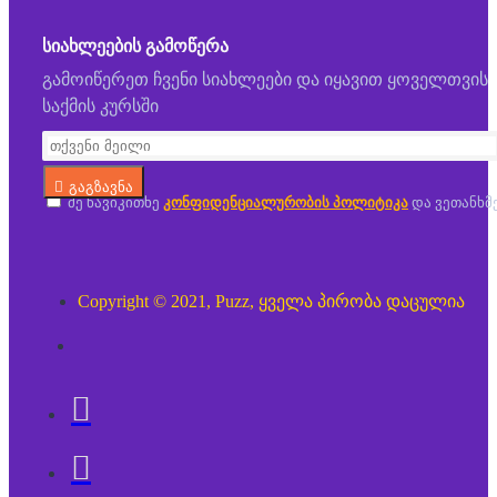
ᲡᲘᲐᲮᲚᲔᲔᲑᲘᲡ ᲒᲐᲛᲝᲬᲔᲠᲐ
გამოიწერეთ ჩვენი სიახლეები და იყავით ყოველთვის
საქმის კურსში
გაგზავნა
მე წავიკითხე
კონფიდენციალურობის პოლიტიკა
და ვეთანხმ
Copyright © 2021, Puzz, ყველა პირობა დაცულია