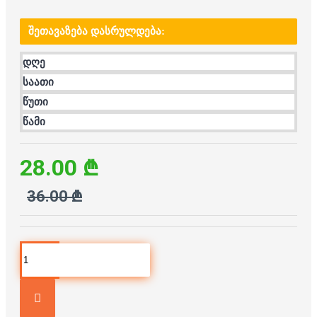
ᲨᲔᲗᲐᲕᲐᲖᲔᲑᲐ ᲓᲐᲡᲠᲣᲚᲓᲔᲑᲐ:
დღე
საათი
წუთი
წამი
28.00 ₾
36.00 ₾