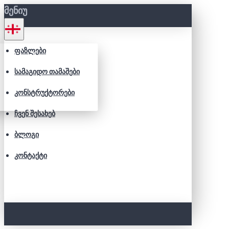
ᲛᲔᲜᲘᲣ
ᲤᲐᲖᲚᲔᲑᲘ
ᲡᲐᲛᲐᲒᲘᲓᲝ ᲗᲐᲛᲐᲨᲔᲑᲘ
ᲙᲝᲜᲡᲢᲠᲣᲥᲢᲝᲠᲔᲑᲘ
ᲩᲕᲔᲜ ᲨᲔᲡᲐᲮᲔᲑ
ᲑᲚᲝᲒᲘ
ᲙᲝᲜᲢᲐᲥᲢᲘ