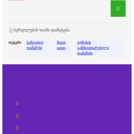
სურვილების სიაში დამატება
თეგები:
სამაგიდო
Board
გონების
თამაშები
games
განმავითარებელი
თამაშები