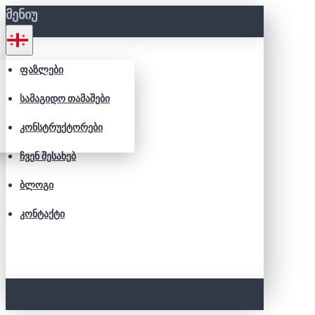
ᲛᲔᲜᲘᲣ
ᲤᲐᲖᲚᲔᲑᲘ
ᲡᲐᲛᲐᲒᲘᲓᲝ ᲗᲐᲛᲐᲨᲔᲑᲘ
ᲙᲝᲜᲡᲢᲠᲣᲥᲢᲝᲠᲔᲑᲘ
ᲩᲕᲔᲜ ᲨᲔᲡᲐᲮᲔᲑ
ᲑᲚᲝᲒᲘ
ᲙᲝᲜᲢᲐᲥᲢᲘ