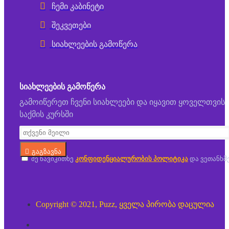
ჩემი კაბინეტი
შეკვეთები
სიახლეების გამოწერა
ᲡᲘᲐᲮᲚᲔᲔᲑᲘᲡ ᲒᲐᲛᲝᲬᲔᲠᲐ
გამოიწერეთ ჩვენი სიახლეები და იყავით ყოველთვის
საქმის კურსში
გაგზავნა
მე წავიკითხე
კონფიდენციალურობის პოლიტიკა
და ვეთანხმ
Copyright © 2021, Puzz, ყველა პირობა დაცულია