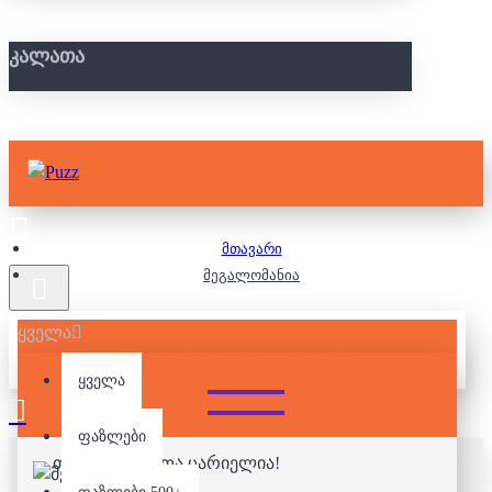
ᲙᲐᲚᲐᲗᲐ
მთავარი
მეგალომანია
ყველა
ᲛᲔᲒᲐᲚᲝᲛᲐᲜᲘᲐ
ყველა
ფაზლები
თქვენი კალათა ცარიელია!