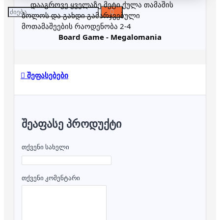
დააგროვე ყველაზე მეტი ქულა თამაშის 
ბოლოს და გახდი გამარჯვებული
მოთამაშეების რაოდენობა 2-4
Board Game - Megalomania
შეფასებები
ᲨᲔᲐᲤᲐᲡᲔ ᲞᲠᲝᲓᲣᲥᲢᲘ
თქვენი სახელი
თქვენი კომენტარი