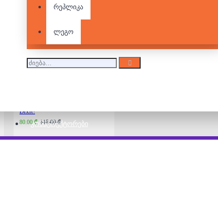
რეპლიკა
Splendor
ლეგო
80.00 ₾
105.00 ₾
Dixit!
80.00 ₾
115.00 ₾
ᲙᲝᲜᲡᲢᲠᲣᲥᲢᲝᲠᲔᲑᲘ
Carcassonne
85.00 ₾
105.00 ₾