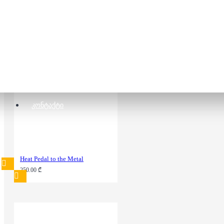
7 Wonders Duel
58.00 ₾
100.00 ₾
ᲙᲝᲜᲢᲐᲥᲢᲘ
Heat Pedal to the Metal
250.00 ₾