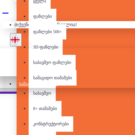
ყველა
ფაზლები
თქვენი კალათა ცარიელია!
ფაზლები 500+
3D ფაზლები
საბავშვო ფაზლები
სამაგიდო თამაშები
ᲡᲐᲛᲐᲒᲘᲓᲝ ᲗᲐᲛᲐᲨᲔᲑᲘ
საბავშვო
Pair it With
People Also Bought
8+ თამაშები
კონსტრუქტორები