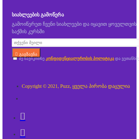
ᲡᲘᲐᲮᲚᲔᲔᲑᲘᲡ ᲒᲐᲛᲝᲬᲔᲠᲐ
გამოიწერეთ ჩვენი სიახლეები და იყავით ყოველთვის
საქმის კურსში
გაგზავნა
მე წავიკითხე
კონფიდენციალურობის პოლიტიკა
და ვეთანხმ
Copyright © 2021, Puzz, ყველა პირობა დაცულია