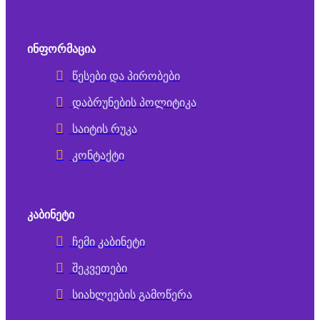
ᲘᲜᲤᲝᲠᲛᲐᲪᲘᲐ
წესები და პირობები
დაბრუნების პოლიტიკა
საიტის რუკა
კონტაქტი
ᲙᲐᲑᲘᲜᲔᲢᲘ
ჩემი კაბინეტი
შეკვეთები
სიახლეების გამოწერა