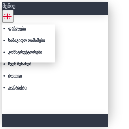
ᲛᲔᲜᲘᲣ
ᲤᲐᲖᲚᲔᲑᲘ
ᲡᲐᲛᲐᲒᲘᲓᲝ ᲗᲐᲛᲐᲨᲔᲑᲘ
ᲙᲝᲜᲡᲢᲠᲣᲥᲢᲝᲠᲔᲑᲘ
ᲩᲕᲔᲜ ᲨᲔᲡᲐᲮᲔᲑ
ᲑᲚᲝᲒᲘ
ᲙᲝᲜᲢᲐᲥᲢᲘ