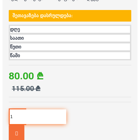
ᲨᲔᲗᲐᲕᲐᲖᲔᲑᲐ ᲓᲐᲡᲠᲣᲚᲓᲔᲑᲐ:
დღე
საათი
წუთი
წამი
80.00 ₾
115.00 ₾