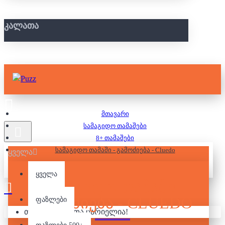
ᲙᲐᲚᲐᲗᲐ
მთავარი
სამაგიდო თამაშები
8+ თამაშები
სამაგიდო თამაში - გამოძიება - Cluedo
ყველა
ყველა
ᲡᲐᲛᲐᲒᲘᲓᲝ ᲗᲐᲛᲐᲨᲘ -
ᲒᲐᲛᲝᲫᲘᲔᲑᲐ - CLUEDO
ფაზლები
თქვენი კალათა ცარიელია!