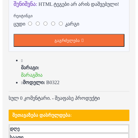
შენიშვნა:
HTML ტეგები არ არის დაშვებული!
რეიტინგი
ცუდი
კარგი
გაგრძელება
მარაგი:
მარაგშია
მოდელი:
B0322
სულ 0 კომენტარი.
-
შეაფასე პროდუქტი
ᲨᲔᲗᲐᲕᲐᲖᲔᲑᲐ ᲓᲐᲡᲠᲣᲚᲓᲔᲑᲐ:
დღე
საათი