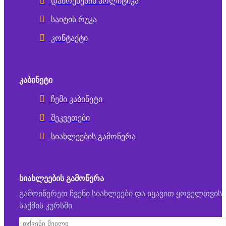
დაბრუნების პოლიტიკა
საიტის რუკა
კონტაქტი
ᲙᲐᲑᲘᲜᲔᲢᲘ
ჩემი კაბინეტი
შეკვეთები
სიახლეების გამოწერა
ᲡᲘᲐᲮᲚᲔᲔᲑᲘᲡ ᲒᲐᲛᲝᲬᲔᲠᲐ
გამოიწერეთ ჩვენი სიახლეები და იყავით ყოველთვის
საქმის კურსში