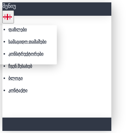
ᲛᲔᲜᲘᲣ
ᲤᲐᲖᲚᲔᲑᲘ
ᲡᲐᲛᲐᲒᲘᲓᲝ ᲗᲐᲛᲐᲨᲔᲑᲘ
ᲙᲝᲜᲡᲢᲠᲣᲥᲢᲝᲠᲔᲑᲘ
ᲩᲕᲔᲜ ᲨᲔᲡᲐᲮᲔᲑ
ᲑᲚᲝᲒᲘ
ᲙᲝᲜᲢᲐᲥᲢᲘ