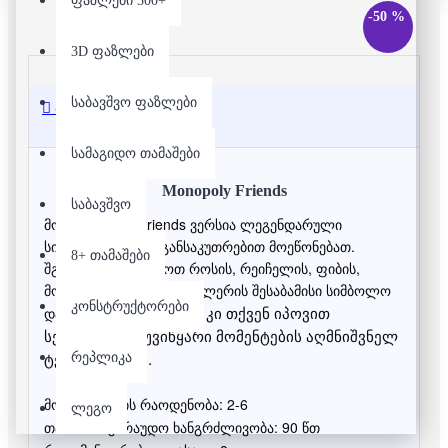
ფაზლები 500+
-50 %
3D ფაზლები
საბავშვო ფაზლები
აღწერა
სამაგიდო თამაშები
Monopoly Friends
საბავშვო
მონოპოლიის
Friends
ვერსია ლეგენდარული 
სიტკომის ფანებს განსაკუთრებით მოეწონებათ.  
8+ თამაშები
შგიძლიათ შეარჩიოთ როსის, რეიჩელის, ფიბის, 
მონიკას, ჯოუის, ან ჩენდლერის შესაბამისი სიმბოლო 
კონსტრუქტორები
  რუკაზე კი თქვენ იპოვით 
და  ითამაშოთ.
სერიალის დაუვიწყარი მომენტების აღმნიშვნელ 
ტერიტორიებს. 
რეპლიკა
მოთამაშეების რაოდენობა: 2-6
ლეგო
თამშის სავარაუდო ხანგრძლივობა: 90 წთ