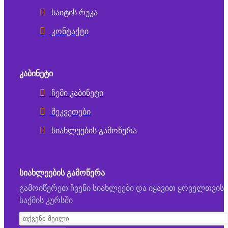
საიტის რუკა
კონტაქტი
ᲙᲐᲑᲘᲜᲔᲢᲘ
ჩემი კაბინეტი
შეკვეთები
სიახლეების გამოწერა
ᲡᲘᲐᲮᲚᲔᲔᲑᲘᲡ ᲒᲐᲛᲝᲬᲔᲠᲐ
გამოიწერეთ ჩვენი სიახლეები და იყავით ყოველთვის
საქმის კურსში