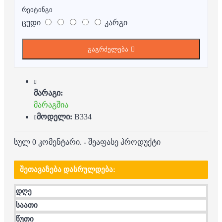
რეიტინგი
ცუდი
კარგი
გაგრძელება
მარაგი:
მარაგშია
მოდელი:
B334
სულ 0 კომენტარი.
-
შეაფასე პროდუქტი
ᲨᲔᲗᲐᲕᲐᲖᲔᲑᲐ ᲓᲐᲡᲠᲣᲚᲓᲔᲑᲐ:
დღე
საათი
წუთი