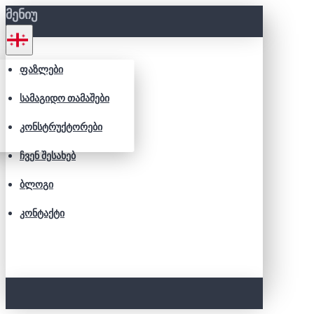
ᲛᲔᲜᲘᲣ
ᲤᲐᲖᲚᲔᲑᲘ
ᲡᲐᲛᲐᲒᲘᲓᲝ ᲗᲐᲛᲐᲨᲔᲑᲘ
ᲙᲝᲜᲡᲢᲠᲣᲥᲢᲝᲠᲔᲑᲘ
ᲩᲕᲔᲜ ᲨᲔᲡᲐᲮᲔᲑ
ᲑᲚᲝᲒᲘ
ᲙᲝᲜᲢᲐᲥᲢᲘ