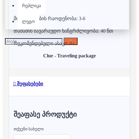
რეპლიკა
მოთამაშეების რაოდენობა: 3-6
ლეგო
თამაშის სავარაუდო ხანგრძლივობა: 40 წთ
რეკომენდებული ასაკი: 8+
Clue - Traveling package
შეფასებები
ᲨᲔᲐᲤᲐᲡᲔ ᲞᲠᲝᲓᲣᲥᲢᲘ
თქვენი სახელი