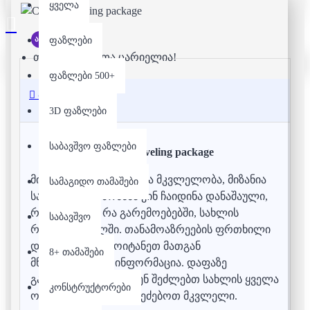
ყველა
არ არის მარაგში
ფაზლები
თქვენი კალათა ცარიელია!
ფაზლები 500+
აღწერა
3D ფაზლები
საბავშვო ფაზლები
Clue - Traveling package
მისტიურ სახლში მოხდა მკვლელობა, მიზანია
სამაგიდო თამაშები
საიდუმლოს ამოხსნა ვინ ჩაიდინა დანაშაული,
რა იარაღით, რა გარემოებებში, სახლის
საბავშვო
რომელ ნაწილში. თანამოაზრეების ფრთხილი
დაკითხვით, გამოიტანეთ მათგან
8+ თამაშები
მნიშვნელოვანი ინფორმაცია. დაფაზე
გადადგილებით თქვენ შეძლებთ სახლის ყველა
კონსტრუქტორები
ოთახი მოიაროთ და ეძებოთ მკვლელი.