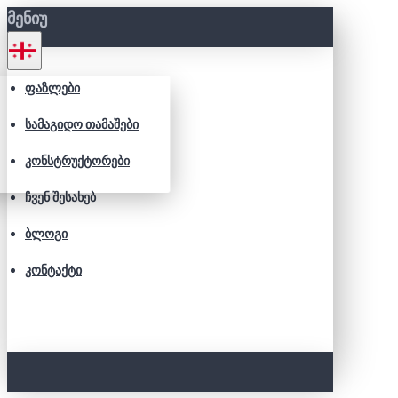
ᲛᲔᲜᲘᲣ
ᲤᲐᲖᲚᲔᲑᲘ
ᲡᲐᲛᲐᲒᲘᲓᲝ ᲗᲐᲛᲐᲨᲔᲑᲘ
ᲙᲝᲜᲡᲢᲠᲣᲥᲢᲝᲠᲔᲑᲘ
ᲩᲕᲔᲜ ᲨᲔᲡᲐᲮᲔᲑ
ᲑᲚᲝᲒᲘ
ᲙᲝᲜᲢᲐᲥᲢᲘ