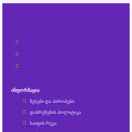
ᲘᲜᲤᲝᲠᲛᲐᲪᲘᲐ
წესები და პირობები
დაბრუნების პოლიტიკა
საიტის რუკა