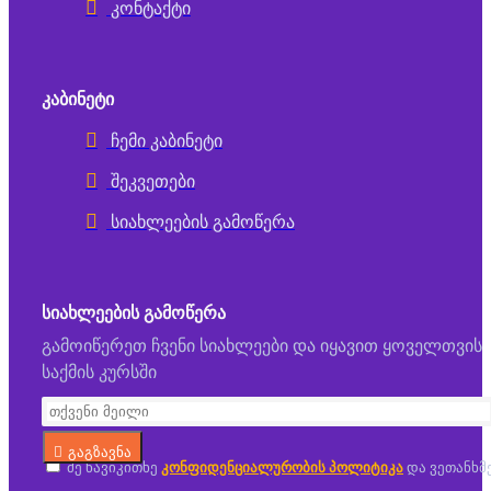
კონტაქტი
ᲙᲐᲑᲘᲜᲔᲢᲘ
ჩემი კაბინეტი
შეკვეთები
სიახლეების გამოწერა
ᲡᲘᲐᲮᲚᲔᲔᲑᲘᲡ ᲒᲐᲛᲝᲬᲔᲠᲐ
გამოიწერეთ ჩვენი სიახლეები და იყავით ყოველთვის
საქმის კურსში
გაგზავნა
მე წავიკითხე
კონფიდენციალურობის პოლიტიკა
და ვეთანხმ