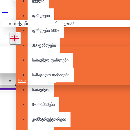
ყველა
ფაზლები
ᲡᲢᲐᲓᲘ
თქვენი კალათა ცარიელია!
ფაზლები 500+
3D ფაზლები
საბავშვო ფაზლები
არ არის მარაგში
სამაგიდო თამაშები
ᲡᲐᲛᲐᲒᲘᲓᲝ ᲗᲐᲛᲐᲨᲔᲑᲘ
Pair it With
People Also Bought
საბავშვო
8+ თამაშები
კონსტრუქტორები