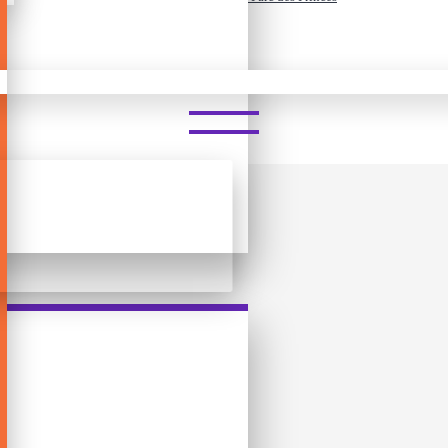
ᲝᲜᲘᲡ 3D ᲤᲐᲖᲚᲘ - PARC DES P