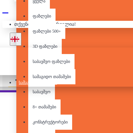
ყველა
ᲡᲢᲐᲓᲘ
ფაზლები
თქვენი კალათა ცარიელია!
ფაზლები 500+
3D ფაზლები
საბავშვო ფაზლები
არ არის მარაგში
სამაგიდო თამაშები
Pair it With
People Also Bought
ᲡᲐᲛᲐᲒᲘᲓᲝ ᲗᲐᲛᲐᲨᲔᲑᲘ
საბავშვო
8+ თამაშები
კონსტრუქტორები