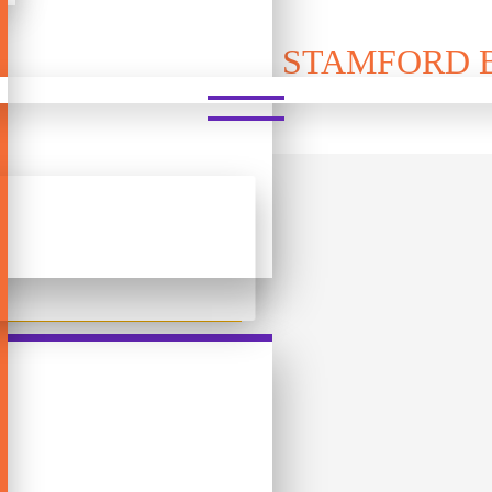
ᲝᲜᲘᲡ 3D ᲤᲐᲖᲚᲘ - STAMFORD 