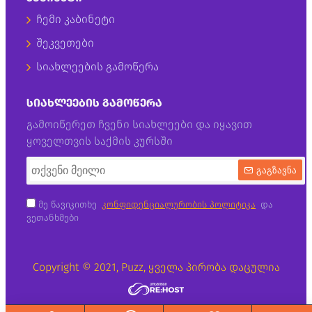
ჩემი კაბინეტი
შეკვეთები
სიახლეების გამოწერა
ᲡᲘᲐᲮᲚᲔᲔᲑᲘᲡ ᲒᲐᲛᲝᲬᲔᲠᲐ
გამოიწერეთ ჩვენი სიახლეები და იყავით
ყოველთვის საქმის კურსში
გაგზავნა
მე წავიკითხე
კონფიდენციალურობის პოლიტიკა
და
ვეთანხმები
Copyright © 2021, Puzz, ყველა პირობა დაცულია