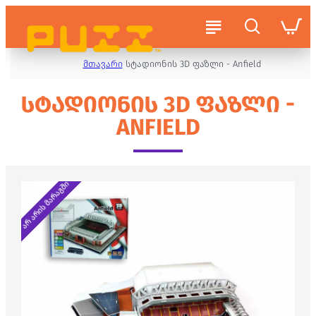
მთავარი
სტადიონის 3D ფაზლი - Anfield
ᲡᲢᲐᲓᲘᲝᲜᲘᲡ 3D ᲤᲐᲖᲚᲘ -
ANFIELD
არ არის მარაგში