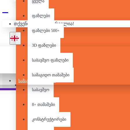
ყველა
ფაზლები
ᲚᲔᲒᲝ
თქვენი კალათა ცარიელია!
ფაზლები 500+
3D ფაზლები
საბავშვო ფაზლები
არ არის მარაგში
სამაგიდო თამაშები
ᲡᲐᲛᲐᲒᲘᲓᲝ ᲗᲐᲛᲐᲨᲔᲑᲘ
Pair it With
People Also Bought
საბავშვო
8+ თამაშები
კონსტრუქტორები