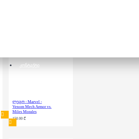
ლეგო - Marvel - Spider
Man
120.00 ₾
180.00 ₾
ᲙᲝᲜᲢᲐᲥᲢᲘ
ლეგო - Marvel -
Venom Mech Armor vs.
Miles Morales
150.00 ₾