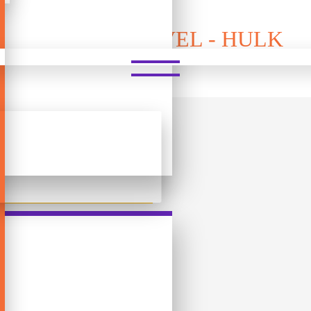
ᲚᲔᲒᲝ - MARVEL - HULK