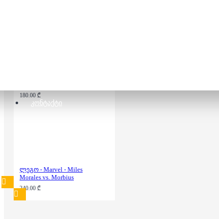
ლეგო - Super Heroes -
Batman and Selina Kyle
Bike Chase
180.00 ₾
ᲙᲝᲜᲢᲐᲥᲢᲘ
ლეგო - Marvel - Miles
Morales vs. Morbius
240.00 ₾