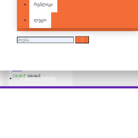
ლეგო - BrickHeadz -
რეპლიკა
FC Barcelona
140.00 ₾
ლეგო
ლეგო - Speed
Champions - Ferrari
512m
150.00 ₾
190.00 ₾
ᲙᲝᲜᲡᲢᲠᲣᲥᲢᲝᲠᲔᲑᲘ
ლეგო - Marvel -
Thanos
180.00 ₾