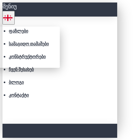
ᲛᲔᲜᲘᲣ
ᲤᲐᲖᲚᲔᲑᲘ
ᲡᲐᲛᲐᲒᲘᲓᲝ ᲗᲐᲛᲐᲨᲔᲑᲘ
ᲙᲝᲜᲡᲢᲠᲣᲥᲢᲝᲠᲔᲑᲘ
ᲩᲕᲔᲜ ᲨᲔᲡᲐᲮᲔᲑ
ᲑᲚᲝᲒᲘ
ᲙᲝᲜᲢᲐᲥᲢᲘ