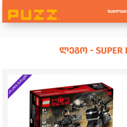
ᲤᲐᲖᲚᲔᲑᲘ
ᲚᲔᲒᲝ - SUPER H
არ არის მარაგში