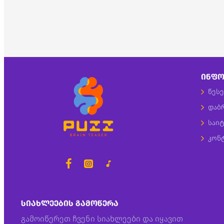
ᲘᲜᲤᲝ
წესე
დაბ
საიტ
კონ
ᲡᲘᲐᲮᲚᲔᲔᲑᲘᲡ ᲒᲐᲛᲝᲬᲔᲠᲐ
გამოიწერეთ ჩვენი სიახლეები და იყავით