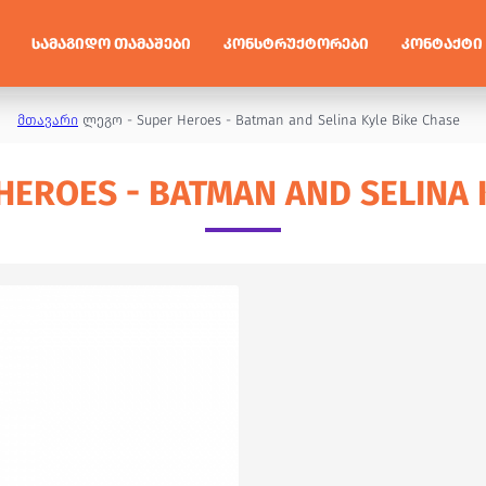
ᲡᲐᲛᲐᲒᲘᲓᲝ ᲗᲐᲛᲐᲨᲔᲑᲘ
ᲙᲝᲜᲡᲢᲠᲣᲥᲢᲝᲠᲔᲑᲘ
ᲙᲝᲜᲢᲐᲥᲢᲘ
მთავარი
ლეგო - Super Heroes - Batman and Selina Kyle Bike Chase
EROES - BATMAN AND SELINA 