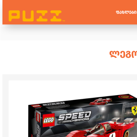
ᲤᲐᲖᲚᲔᲑᲘ
ᲚᲔᲒᲝ 