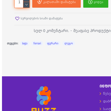
კალათაში დამატება
ყიდვა
სურვილების სიაში დამატება
სულ 0 კომენტარი.
-
შეაფასე პროდუქტი
თეგები:
lego
ferrari
ფერარი
ლეგო
ᲘᲜᲤᲝ
წესე
დაბ
საიტ