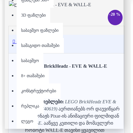
ფაზლები 500+
-20 %
3D ფაზლები
საბავშვო ფაზლები
აღწერა
სამაგიდო თამაშები
საბავშვო
ლეგო - BrickHeadz - EVE & WALL-E
8+ თამაშები
ასაკი:
10+
ნაჭრები:
155
კონსტრუქტორები
მახასიათებლები:
LEGO BrickHeadz EVE &
რეპლიკა
WALL-E (40619)
აერთიანებს ორ დაუვიწყარ
პერსონაჟს Pixar-ის ანიმაციური ფილმიდან
ლეგო
WALL-E
. ააწყვე კეთილი და მომავლური
რობოტი WALL-E თავისი ყვავილით