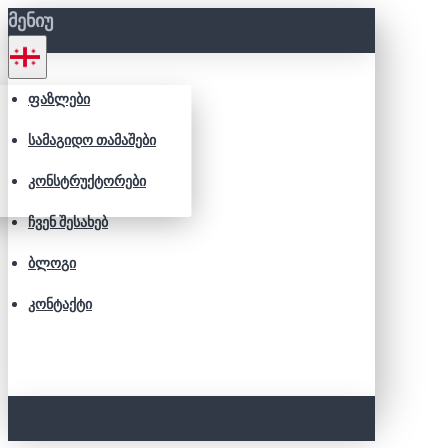
ᲛᲔᲜᲘᲣ
ᲤᲐᲖᲚᲔᲑᲘ
ᲡᲐᲛᲐᲒᲘᲓᲝ ᲗᲐᲛᲐᲨᲔᲑᲘ
ᲙᲝᲜᲡᲢᲠᲣᲥᲢᲝᲠᲔᲑᲘ
ᲩᲕᲔᲜ ᲨᲔᲡᲐᲮᲔᲑ
ᲑᲚᲝᲒᲘ
ᲙᲝᲜᲢᲐᲥᲢᲘ