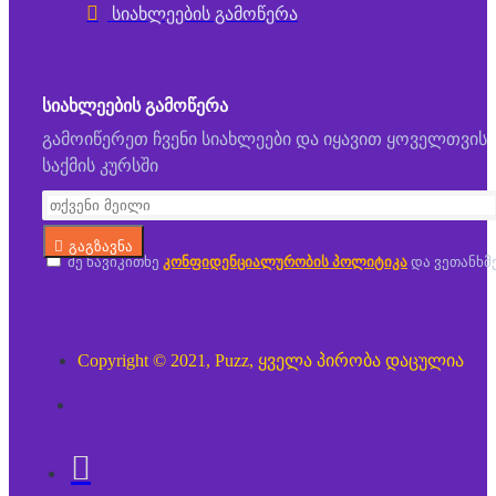
სიახლეების გამოწერა
ᲡᲘᲐᲮᲚᲔᲔᲑᲘᲡ ᲒᲐᲛᲝᲬᲔᲠᲐ
გამოიწერეთ ჩვენი სიახლეები და იყავით ყოველთვის
საქმის კურსში
გაგზავნა
მე წავიკითხე
კონფიდენციალურობის პოლიტიკა
და ვეთანხმ
Copyright © 2021, Puzz, ყველა პირობა დაცულია