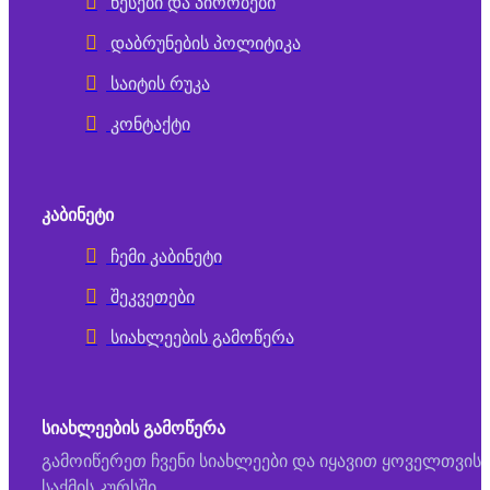
წესები და პირობები
დაბრუნების პოლიტიკა
საიტის რუკა
კონტაქტი
ᲙᲐᲑᲘᲜᲔᲢᲘ
ჩემი კაბინეტი
შეკვეთები
სიახლეების გამოწერა
ᲡᲘᲐᲮᲚᲔᲔᲑᲘᲡ ᲒᲐᲛᲝᲬᲔᲠᲐ
გამოიწერეთ ჩვენი სიახლეები და იყავით ყოველთვის
საქმის კურსში