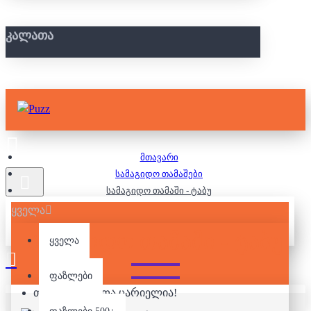
ᲙᲐᲚᲐᲗᲐ
მთავარი
სამაგიდო თამაშები
სამაგიდო თამაში - ტაბუ
ყველა
ᲡᲐᲛᲐᲒᲘᲓᲝ ᲗᲐᲛᲐᲨᲘ - ᲢᲐᲑᲣ
ყველა
ფაზლები
თქვენი კალათა ცარიელია!