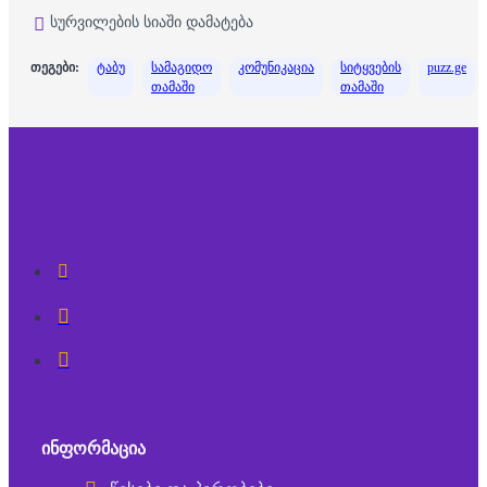
სურვილების სიაში დამატება
თეგები:
ტაბუ
სამაგიდო
კომუნიკაცია
სიტყვების
puzz.ge
თამაში
თამაში
ᲘᲜᲤᲝᲠᲛᲐᲪᲘᲐ