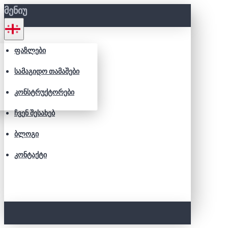
ᲛᲔᲜᲘᲣ
ᲤᲐᲖᲚᲔᲑᲘ
ᲡᲐᲛᲐᲒᲘᲓᲝ ᲗᲐᲛᲐᲨᲔᲑᲘ
ᲙᲝᲜᲡᲢᲠᲣᲥᲢᲝᲠᲔᲑᲘ
ᲩᲕᲔᲜ ᲨᲔᲡᲐᲮᲔᲑ
ᲑᲚᲝᲒᲘ
ᲙᲝᲜᲢᲐᲥᲢᲘ