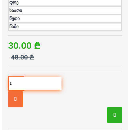
დღე
საათი
წუთი
წამი
30.00 ₾
48.00 ₾