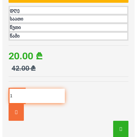
დღე
საათი
წუთი
წამი
20.00 ₾
42.00 ₾