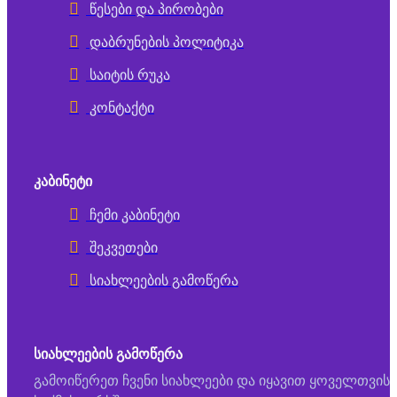
წესები და პირობები
დაბრუნების პოლიტიკა
საიტის რუკა
კონტაქტი
ᲙᲐᲑᲘᲜᲔᲢᲘ
ჩემი კაბინეტი
შეკვეთები
სიახლეების გამოწერა
ᲡᲘᲐᲮᲚᲔᲔᲑᲘᲡ ᲒᲐᲛᲝᲬᲔᲠᲐ
გამოიწერეთ ჩვენი სიახლეები და იყავით ყოველთვის