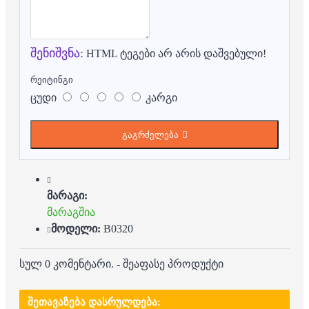
შენიშვნა:
HTML ტეგები არ არის დაშვებული!
რეიტინგი
ცუდი
კარგი
გაგრძელება
მარაგი:
მარაგშია
მოდელი:
B0320
სულ 0 კომენტარი.
-
შეაფასე პროდუქტი
ᲨᲔᲗᲐᲕᲐᲖᲔᲑᲐ ᲓᲐᲡᲠᲣᲚᲓᲔᲑᲐ: