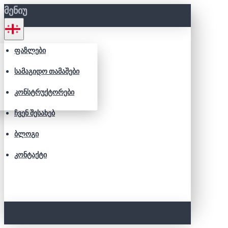
ᲛᲔᲜᲘᲣ
ᲤᲐᲖᲚᲔᲑᲘ
ᲡᲐᲛᲐᲒᲘᲓᲝ ᲗᲐᲛᲐᲨᲔᲑᲘ
ᲙᲝᲜᲡᲢᲠᲣᲥᲢᲝᲠᲔᲑᲘ
ᲩᲕᲔᲜ ᲨᲔᲡᲐᲮᲔᲑ
ᲑᲚᲝᲒᲘ
ᲙᲝᲜᲢᲐᲥᲢᲘ