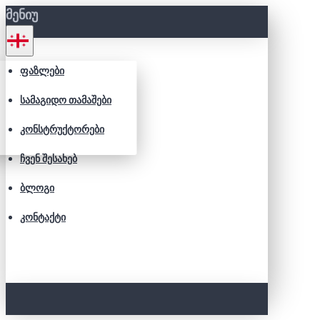
ᲛᲔᲜᲘᲣ
ᲤᲐᲖᲚᲔᲑᲘ
ᲡᲐᲛᲐᲒᲘᲓᲝ ᲗᲐᲛᲐᲨᲔᲑᲘ
ᲙᲝᲜᲡᲢᲠᲣᲥᲢᲝᲠᲔᲑᲘ
ᲩᲕᲔᲜ ᲨᲔᲡᲐᲮᲔᲑ
ᲑᲚᲝᲒᲘ
ᲙᲝᲜᲢᲐᲥᲢᲘ