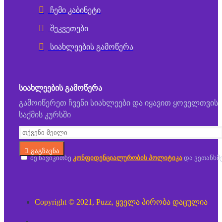
ჩემი კაბინეტი
შეკვეთები
სიახლეების გამოწერა
ᲡᲘᲐᲮᲚᲔᲔᲑᲘᲡ ᲒᲐᲛᲝᲬᲔᲠᲐ
გამოიწერეთ ჩვენი სიახლეები და იყავით ყოველთვის
საქმის კურსში
გაგზავნა
მე წავიკითხე
კონფიდენციალურობის პოლიტიკა
და ვეთანხმ
Copyright © 2021, Puzz, ყველა პირობა დაცულია