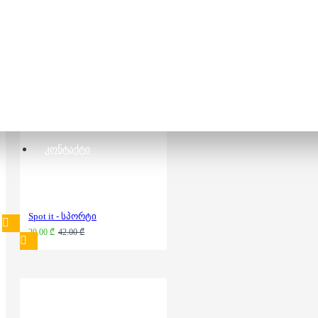
სამაგიდო თამაში -
Trash Pandas
30.00 ₾
52.00 ₾
ᲙᲝᲜᲢᲐᲥᲢᲘ
Spot it - სპორტი
20.00 ₾
42.00 ₾