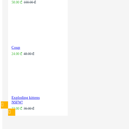
58.00 ₾
100.00 ₾
Coup
24.00 ₾
48.00 ₾
Exploding kittens
NSFW!
22.00 ₾
36.00 ₾