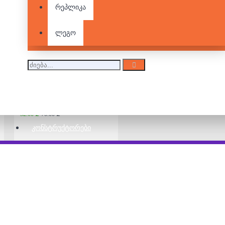
რეპლიკა
Dobble
42.00 ₾
ლეგო
Bears VS Babies
52.00 ₾
70.00 ₾
ᲙᲝᲜᲡᲢᲠᲣᲥᲢᲝᲠᲔᲑᲘ
Rick and Morty
30.00 ₾
66.00 ₾