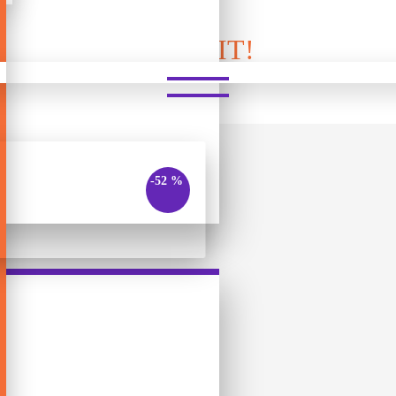
SPOT IT!
-52 %