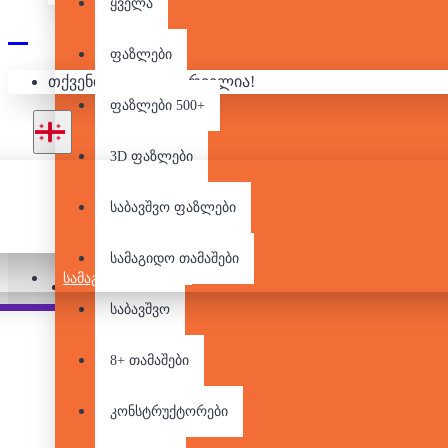
ყველა
ფაზლები
თქვენი კალათა ცარიელია!
ფაზლები 500+
3D ფაზლები
საბავშვო ფაზლები
სამაგიდო თამაშები
ᲡᲐᲛᲐᲒᲘᲓᲝ ᲗᲐᲛᲐᲨᲔᲑᲘ
Pair it With
People Also Bought
საბავშვო
8+ თამაშები
კონსტრუქტორები