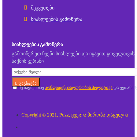
შეკვეთები
სიახლეების გამოწერა
ᲡᲘᲐᲮᲚᲔᲔᲑᲘᲡ ᲒᲐᲛᲝᲬᲔᲠᲐ
გამოიწერეთ ჩვენი სიახლეები და იყავით ყოველთვის
საქმის კურსში
გაგზავნა
მე წავიკითხე
კონფიდენციალურობის პოლიტიკა
და ვეთანხმ
Copyright © 2021, Puzz, ყველა პირობა დაცულია