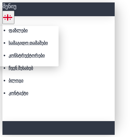
ᲛᲔᲜᲘᲣ
ᲤᲐᲖᲚᲔᲑᲘ
ᲡᲐᲛᲐᲒᲘᲓᲝ ᲗᲐᲛᲐᲨᲔᲑᲘ
ᲙᲝᲜᲡᲢᲠᲣᲥᲢᲝᲠᲔᲑᲘ
ᲩᲕᲔᲜ ᲨᲔᲡᲐᲮᲔᲑ
ᲑᲚᲝᲒᲘ
ᲙᲝᲜᲢᲐᲥᲢᲘ