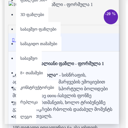
ფაზლები 500+
-20 %
3D ფაზლები
საბავშვო ფაზლები
აღწერა
სამაგიდო თამაშები
საბავშვო
100 დეტალიანი ფაზლი - ფორმულა 1
8+ თამაშები
„ფორმულა რბოლა“ -
სისწრაფის,
ადრენალინისა და გამარჯვების ემოციებით
კონსტრუქტორები
სავსე სცენა! ფერადი სპორტული ბოლიდები
მრუდე ტრასაზე მზის ჩასვლის ფონზე
რეპლიკა
ეჯიბრებიან ერთმანეთს, ხოლო ტრიბუნებზე
გულშემატკივრები რბოლის დაძაბულ მომენტს
ადევნებენ თვალს.
ლეგო
100 დეტალი იდეალურია 6+ ასაკისთვის —