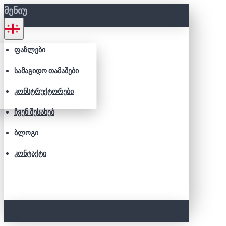
ᲛᲔᲜᲘᲣ
ᲤᲐᲖᲚᲔᲑᲘ
ᲡᲐᲛᲐᲒᲘᲓᲝ ᲗᲐᲛᲐᲨᲔᲑᲘ
ᲙᲝᲜᲡᲢᲠᲣᲥᲢᲝᲠᲔᲑᲘ
ᲩᲕᲔᲜ ᲨᲔᲡᲐᲮᲔᲑ
ᲑᲚᲝᲒᲘ
ᲙᲝᲜᲢᲐᲥᲢᲘ