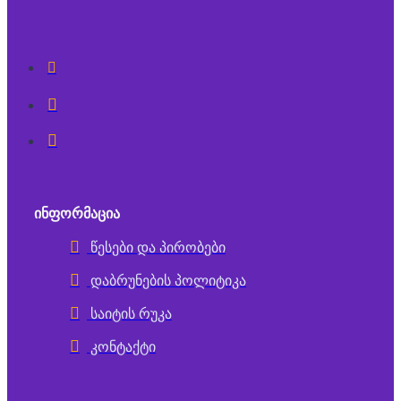
ᲘᲜᲤᲝᲠᲛᲐᲪᲘᲐ
წესები და პირობები
დაბრუნების პოლიტიკა
საიტის რუკა
კონტაქტი