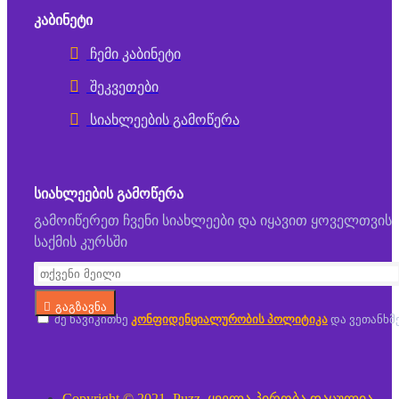
ᲙᲐᲑᲘᲜᲔᲢᲘ
ჩემი კაბინეტი
შეკვეთები
სიახლეების გამოწერა
ᲡᲘᲐᲮᲚᲔᲔᲑᲘᲡ ᲒᲐᲛᲝᲬᲔᲠᲐ
გამოიწერეთ ჩვენი სიახლეები და იყავით ყოველთვის
საქმის კურსში
გაგზავნა
მე წავიკითხე
კონფიდენციალურობის პოლიტიკა
და ვეთანხმ
Copyright © 2021, Puzz, ყველა პირობა დაცულია