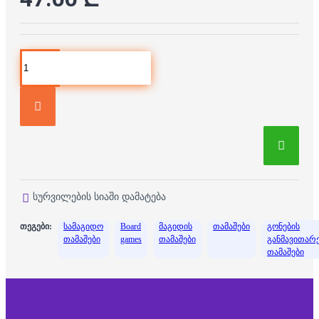
სურვილების სიაში დამატება
თეგები:
სამაგიდო
Board
მაგიდის
თამაშები
გონების
თამაშები
games
თამაშები
განმავითარ
თამაშები