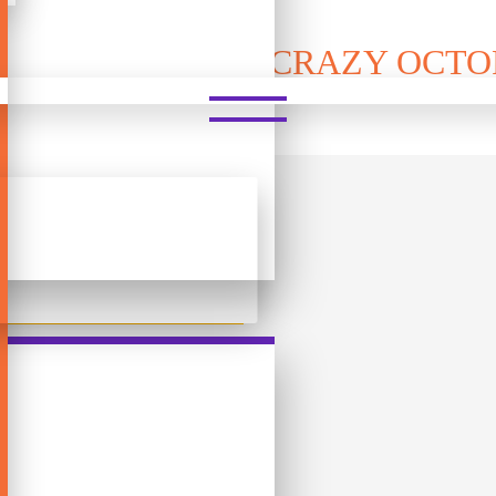
ᲐᲒᲘᲓᲝ ᲗᲐᲛᲐᲨᲘ - CRAZY OCT