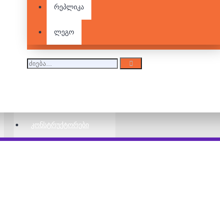
Pie Face!
რეპლიკა
30.00 ₾
40.00 ₾
ლეგო
Blast Box!
48.00 ₾
ᲙᲝᲜᲡᲢᲠᲣᲥᲢᲝᲠᲔᲑᲘ
Crazy Bricks
47.00 ₾