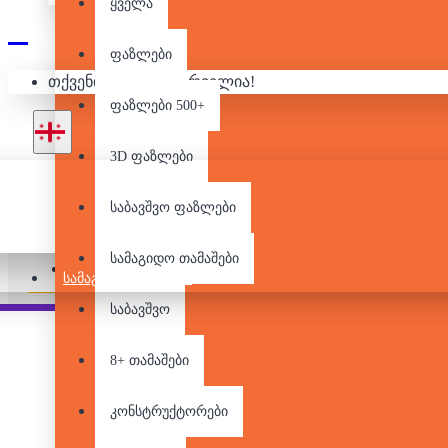
ყველა
ᲡᲐᲛ
ფაზლები
თქვენი კალათა ცარიელია!
ფაზლები 500+
3D ფაზლები
საბავშვო ფაზლები
არ არის მარაგში
სამაგიდო თამაშები
Pair it With
People Also Bought
ᲡᲐᲛᲐᲒᲘᲓᲝ ᲗᲐᲛᲐᲨᲔᲑᲘ
საბავშვო
8+ თამაშები
კონსტრუქტორები