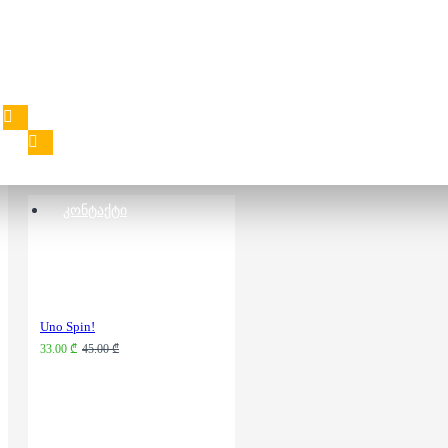
სამაგიდო თამაში -
Shape Matching
44.00 ₾
ᲙᲝᲜᲢᲐᲥᲢᲘ
Uno Spin!
33.00 ₾
45.00 ₾