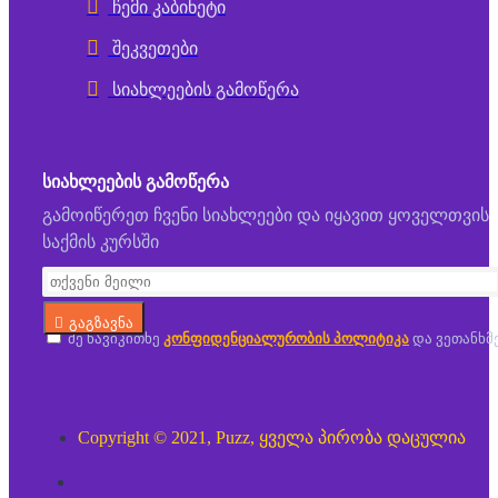
ჩემი კაბინეტი
შეკვეთები
სიახლეების გამოწერა
ᲡᲘᲐᲮᲚᲔᲔᲑᲘᲡ ᲒᲐᲛᲝᲬᲔᲠᲐ
გამოიწერეთ ჩვენი სიახლეები და იყავით ყოველთვის
საქმის კურსში
გაგზავნა
მე წავიკითხე
კონფიდენციალურობის პოლიტიკა
და ვეთანხმ
Copyright © 2021, Puzz, ყველა პირობა დაცულია