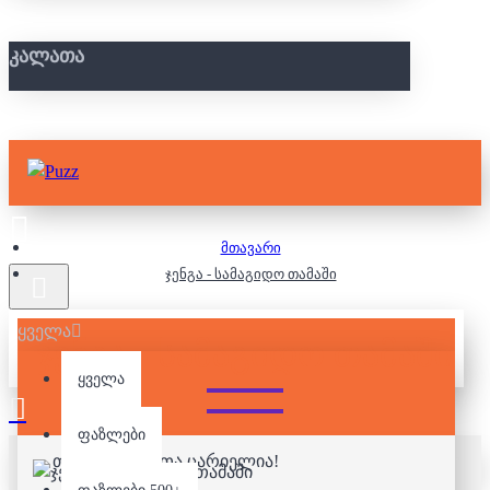
ᲙᲐᲚᲐᲗᲐ
მთავარი
ჯენგა - სამაგიდო თამაში
ყველა
ᲯᲔᲜᲒᲐ - ᲡᲐᲛᲐᲒᲘᲓᲝ ᲗᲐᲛᲐᲨᲘ
ყველა
ფაზლები
თქვენი კალათა ცარიელია!