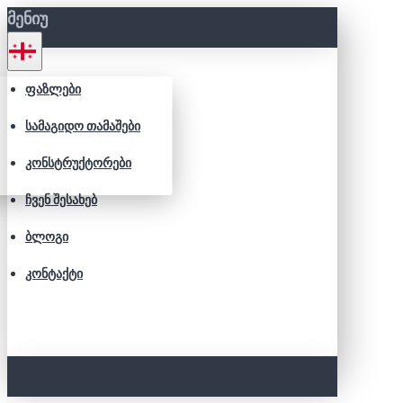
ᲛᲔᲜᲘᲣ
ᲤᲐᲖᲚᲔᲑᲘ
ᲡᲐᲛᲐᲒᲘᲓᲝ ᲗᲐᲛᲐᲨᲔᲑᲘ
ᲙᲝᲜᲡᲢᲠᲣᲥᲢᲝᲠᲔᲑᲘ
ᲩᲕᲔᲜ ᲨᲔᲡᲐᲮᲔᲑ
ᲑᲚᲝᲒᲘ
ᲙᲝᲜᲢᲐᲥᲢᲘ