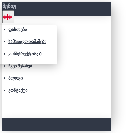
ᲛᲔᲜᲘᲣ
ᲤᲐᲖᲚᲔᲑᲘ
ᲡᲐᲛᲐᲒᲘᲓᲝ ᲗᲐᲛᲐᲨᲔᲑᲘ
ᲙᲝᲜᲡᲢᲠᲣᲥᲢᲝᲠᲔᲑᲘ
ᲩᲕᲔᲜ ᲨᲔᲡᲐᲮᲔᲑ
ᲑᲚᲝᲒᲘ
ᲙᲝᲜᲢᲐᲥᲢᲘ