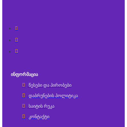
ᲘᲜᲤᲝᲠᲛᲐᲪᲘᲐ
წესები და პირობები
დაბრუნების პოლიტიკა
საიტის რუკა
კონტაქტი