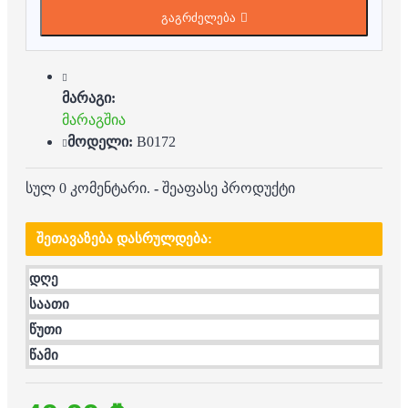
გაგრძელება
მარაგი:
მარაგშია
მოდელი:
B0172
სულ 0 კომენტარი.
-
შეაფასე პროდუქტი
ᲨᲔᲗᲐᲕᲐᲖᲔᲑᲐ ᲓᲐᲡᲠᲣᲚᲓᲔᲑᲐ:
დღე
საათი
წუთი
წამი