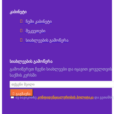
ᲙᲐᲑᲘᲜᲔᲢᲘ
ჩემი კაბინეტი
შეკვეთები
სიახლეების გამოწერა
ᲡᲘᲐᲮᲚᲔᲔᲑᲘᲡ ᲒᲐᲛᲝᲬᲔᲠᲐ
გამოიწერეთ ჩვენი სიახლეები და იყავით ყოველთვის
საქმის კურსში
გაგზავნა
მე წავიკითხე
კონფიდენციალურობის პოლიტიკა
და ვეთანხმ