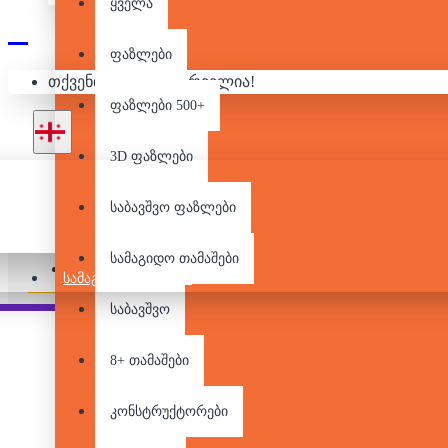
ყველა
ფაზლები
თქვენი კალათა ცარიელია!
ფაზლები 500+
3D ფაზლები
საბავშვო ფაზლები
მარაგშია
სამაგიდო თამაშები
Pair it With
People Also Bought
ᲡᲐᲛᲐᲒᲘᲓᲝ ᲗᲐᲛᲐᲨᲔᲑᲘ
საბავშვო
8+ თამაშები
კონსტრუქტორები