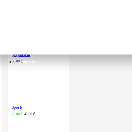
80.00 ₾
105.00 ₾
3D ფაზლი -
საბრძოლო გემი-
კრეისერი
68.00 ₾
ᲙᲝᲜᲢᲐᲥᲢᲘ
Spot it!
20.00 ₾
42.00 ₾