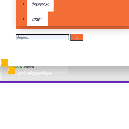
სამაგიდო თამაში -
რეპლიკა
Quest
45.00 ₾
70.00 ₾
ლეგო
სამაგიდო თამაში -
Here To Slay
40.00 ₾
65.00 ₾
ᲙᲝᲜᲡᲢᲠᲣᲥᲢᲝᲠᲔᲑᲘ
Azul