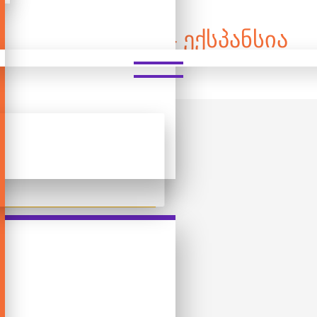
SKULL KING - ᲔᲥᲡᲞᲐᲜᲡᲘᲐ