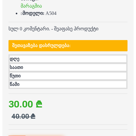
მარაგშია
მოდელი:
A504
სულ 0 კომენტარი.
-
შეაფასე პროდუქტი
ᲨᲔᲗᲐᲕᲐᲖᲔᲑᲐ ᲓᲐᲡᲠᲣᲚᲓᲔᲑᲐ:
დღე
საათი
წუთი
წამი
30.00 ₾
40.00 ₾