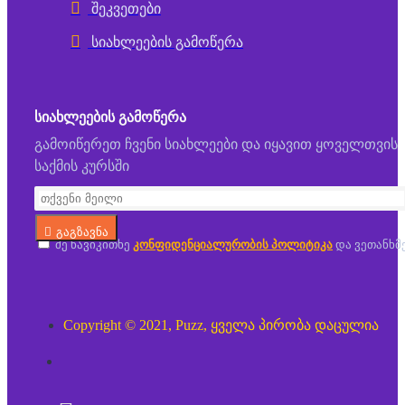
შეკვეთები
სიახლეების გამოწერა
ᲡᲘᲐᲮᲚᲔᲔᲑᲘᲡ ᲒᲐᲛᲝᲬᲔᲠᲐ
გამოიწერეთ ჩვენი სიახლეები და იყავით ყოველთვის
საქმის კურსში
გაგზავნა
მე წავიკითხე
კონფიდენციალურობის პოლიტიკა
და ვეთანხმ
Copyright © 2021, Puzz, ყველა პირობა დაცულია