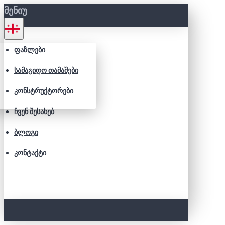
ᲛᲔᲜᲘᲣ
ᲤᲐᲖᲚᲔᲑᲘ
ᲡᲐᲛᲐᲒᲘᲓᲝ ᲗᲐᲛᲐᲨᲔᲑᲘ
ᲙᲝᲜᲡᲢᲠᲣᲥᲢᲝᲠᲔᲑᲘ
ᲩᲕᲔᲜ ᲨᲔᲡᲐᲮᲔᲑ
ᲑᲚᲝᲒᲘ
ᲙᲝᲜᲢᲐᲥᲢᲘ