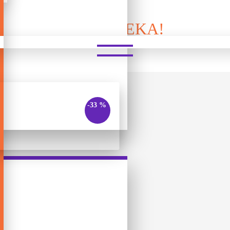
PICTUREKA!
-33 %