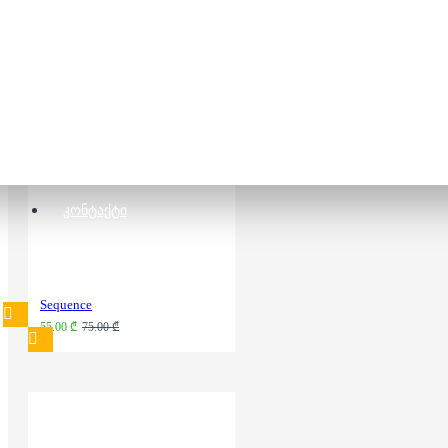
ალადინის ხალიჩა
35.00 ₾
ᲙᲝᲜᲢᲐᲥᲢᲘ
Sequence
55.00 ₾
75.00 ₾