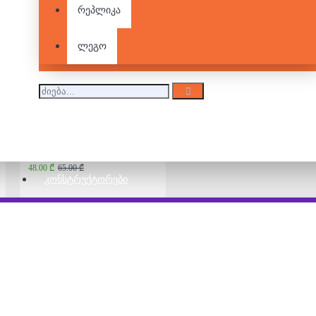
რეპლიკა
სამაგიდო თამაში -
Werewolf
25.00 ₾
50.00 ₾
ლეგო
Avalon
48.00 ₾
65.00 ₾
ᲙᲝᲜᲡᲢᲠᲣᲥᲢᲝᲠᲔᲑᲘ
Pie Face!
30.00 ₾
40.00 ₾