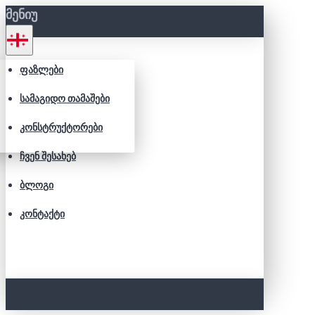
ᲛᲔᲜᲘᲣ
ᲤᲐᲖᲚᲔᲑᲘ
ᲡᲐᲛᲐᲒᲘᲓᲝ ᲗᲐᲛᲐᲨᲔᲑᲘ
ᲙᲝᲜᲡᲢᲠᲣᲥᲢᲝᲠᲔᲑᲘ
ᲩᲕᲔᲜ ᲨᲔᲡᲐᲮᲔᲑ
ᲑᲚᲝᲒᲘ
ᲙᲝᲜᲢᲐᲥᲢᲘ