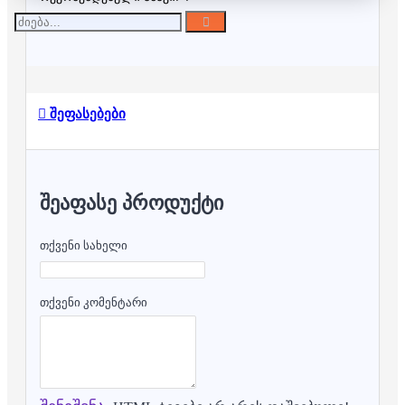
შეფასებები
ᲨᲔᲐᲤᲐᲡᲔ ᲞᲠᲝᲓᲣᲥᲢᲘ
თქვენი სახელი
თქვენი კომენტარი