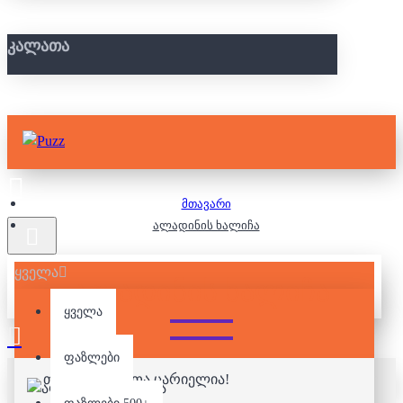
ᲙᲐᲚᲐᲗᲐ
მთავარი
ალადინის ხალიჩა
ყველა
ᲐᲚᲐᲓᲘᲜᲘᲡ ᲮᲐᲚᲘᲩᲐ
ყველა
ფაზლები
თქვენი კალათა ცარიელია!