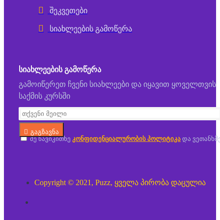
შეკვეთები
სიახლეების გამოწერა
ᲡᲘᲐᲮᲚᲔᲔᲑᲘᲡ ᲒᲐᲛᲝᲬᲔᲠᲐ
გამოიწერეთ ჩვენი სიახლეები და იყავით ყოველთვის
საქმის კურსში
გაგზავნა
მე წავიკითხე
კონფიდენციალურობის პოლიტიკა
და ვეთანხმ
Copyright © 2021, Puzz, ყველა პირობა დაცულია