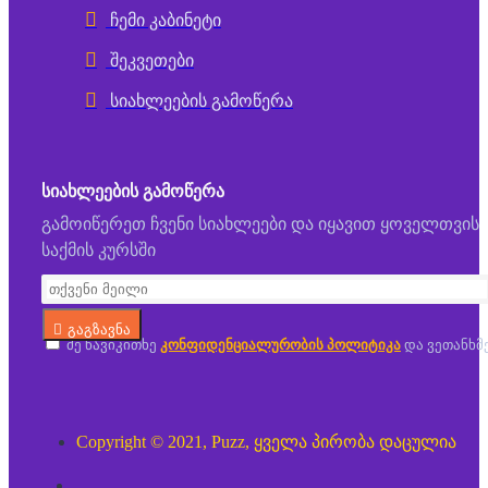
ჩემი კაბინეტი
შეკვეთები
სიახლეების გამოწერა
ᲡᲘᲐᲮᲚᲔᲔᲑᲘᲡ ᲒᲐᲛᲝᲬᲔᲠᲐ
გამოიწერეთ ჩვენი სიახლეები და იყავით ყოველთვის
საქმის კურსში
გაგზავნა
მე წავიკითხე
კონფიდენციალურობის პოლიტიკა
და ვეთანხმ
Copyright © 2021, Puzz, ყველა პირობა დაცულია