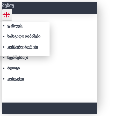
ᲛᲔᲜᲘᲣ
ᲤᲐᲖᲚᲔᲑᲘ
ᲡᲐᲛᲐᲒᲘᲓᲝ ᲗᲐᲛᲐᲨᲔᲑᲘ
ᲙᲝᲜᲡᲢᲠᲣᲥᲢᲝᲠᲔᲑᲘ
ᲩᲕᲔᲜ ᲨᲔᲡᲐᲮᲔᲑ
ᲑᲚᲝᲒᲘ
ᲙᲝᲜᲢᲐᲥᲢᲘ