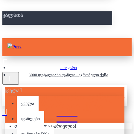
ᲙᲐᲚᲐᲗᲐ
მთავარი
3000 დეტალიანი ფაზლი - ევროპული ქუჩა
ყველა
3000 ᲓᲔᲢᲐᲚᲘᲐᲜᲘ ᲤᲐᲖᲚᲘ -
ᲔᲕᲠᲝᲞᲣᲚᲘ ᲥᲣᲩᲐ
ყველა
ფაზლები
თქვენი კალათა ცარიელია!