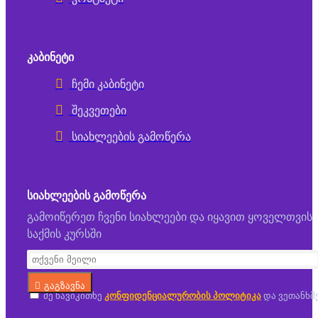
ᲙᲐᲑᲘᲜᲔᲢᲘ
ჩემი კაბინეტი
შეკვეთები
სიახლეების გამოწერა
ᲡᲘᲐᲮᲚᲔᲔᲑᲘᲡ ᲒᲐᲛᲝᲬᲔᲠᲐ
გამოიწერეთ ჩვენი სიახლეები და იყავით ყოველთვის
საქმის კურსში
გაგზავნა
მე წავიკითხე
კონფიდენციალურობის პოლიტიკა
და ვეთანხმ