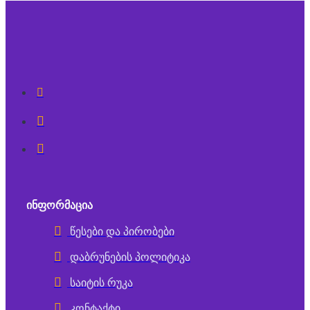
ᲘᲜᲤᲝᲠᲛᲐᲪᲘᲐ
წესები და პირობები
დაბრუნების პოლიტიკა
საიტის რუკა
კონტაქტი