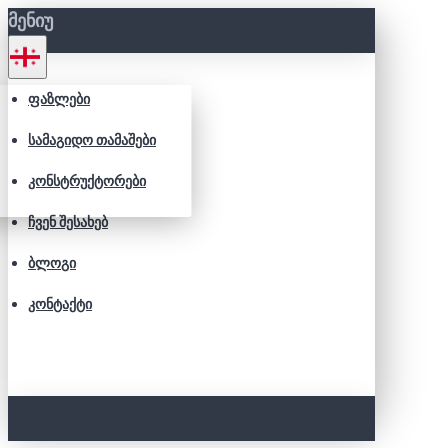
ᲛᲔᲜᲘᲣ
ᲤᲐᲖᲚᲔᲑᲘ
ᲡᲐᲛᲐᲒᲘᲓᲝ ᲗᲐᲛᲐᲨᲔᲑᲘ
ᲙᲝᲜᲡᲢᲠᲣᲥᲢᲝᲠᲔᲑᲘ
ᲩᲕᲔᲜ ᲨᲔᲡᲐᲮᲔᲑ
ᲑᲚᲝᲒᲘ
ᲙᲝᲜᲢᲐᲥᲢᲘ