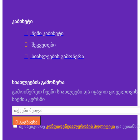
ᲙᲐᲑᲘᲜᲔᲢᲘ
ჩემი კაბინეტი
შეკვეთები
სიახლეების გამოწერა
ᲡᲘᲐᲮᲚᲔᲔᲑᲘᲡ ᲒᲐᲛᲝᲬᲔᲠᲐ
გამოიწერეთ ჩვენი სიახლეები და იყავით ყოველთვის
საქმის კურსში
გაგზავნა
მე წავიკითხე
კონფიდენციალურობის პოლიტიკა
და ვეთანხმ