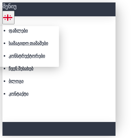
ᲛᲔᲜᲘᲣ
ᲤᲐᲖᲚᲔᲑᲘ
ᲡᲐᲛᲐᲒᲘᲓᲝ ᲗᲐᲛᲐᲨᲔᲑᲘ
ᲙᲝᲜᲡᲢᲠᲣᲥᲢᲝᲠᲔᲑᲘ
ᲩᲕᲔᲜ ᲨᲔᲡᲐᲮᲔᲑ
ᲑᲚᲝᲒᲘ
ᲙᲝᲜᲢᲐᲥᲢᲘ