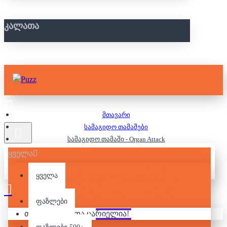
ᲙᲐᲚᲐᲗᲐ
მთავარი
სამაგიდო თამაშები
სამაგიდო თამაში - Organ Attack
ყველა
ᲡᲐᲛᲐᲒᲘᲓᲝ ᲗᲐᲛᲐᲨᲘ -
ყველა
ORGAN ATTACK
ფაზლები
თქვენი კალათა ცარიელია!