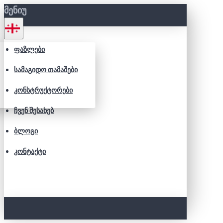
ᲛᲔᲜᲘᲣ
ᲤᲐᲖᲚᲔᲑᲘ
ᲡᲐᲛᲐᲒᲘᲓᲝ ᲗᲐᲛᲐᲨᲔᲑᲘ
ᲙᲝᲜᲡᲢᲠᲣᲥᲢᲝᲠᲔᲑᲘ
ᲩᲕᲔᲜ ᲨᲔᲡᲐᲮᲔᲑ
ᲑᲚᲝᲒᲘ
ᲙᲝᲜᲢᲐᲥᲢᲘ