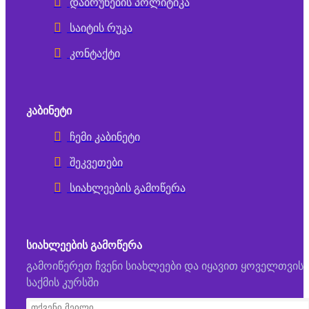
დაბრუნების პოლიტიკა
საიტის რუკა
კონტაქტი
ᲙᲐᲑᲘᲜᲔᲢᲘ
ჩემი კაბინეტი
შეკვეთები
სიახლეების გამოწერა
ᲡᲘᲐᲮᲚᲔᲔᲑᲘᲡ ᲒᲐᲛᲝᲬᲔᲠᲐ
გამოიწერეთ ჩვენი სიახლეები და იყავით ყოველთვის
საქმის კურსში