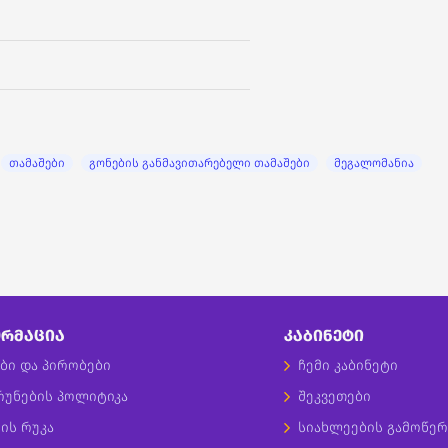
თამაშები
გონების განმავითარებელი თამაშები
მეგალომანია
ᲠᲛᲐᲪᲘᲐ
ᲙᲐᲑᲘᲜᲔᲢᲘ
ბი და პირობები
ჩემი კაბინეტი
რუნების პოლიტიკა
შეკვეთები
ის რუკა
სიახლეების გამოწერ