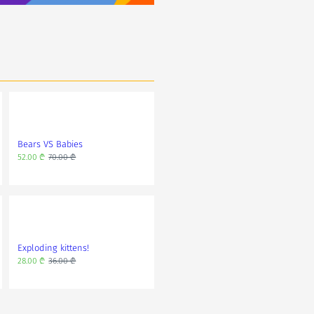
Bears VS Babies
Rick and Morty
52.00 ₾
70.00 ₾
30.00 ₾
66.00 ₾
Exploding kittens!
Twister
28.00 ₾
36.00 ₾
30.00 ₾
39.00 ₾