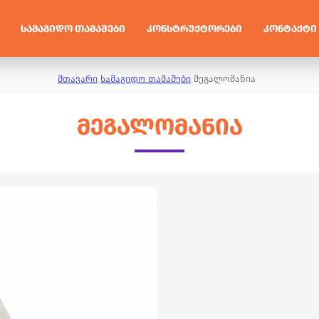
ᲡᲐᲛᲐᲒᲘᲓᲝ ᲗᲐᲛᲐᲨᲔᲑᲘ
ᲙᲝᲜᲡᲢᲠᲣᲥᲢᲝᲠᲔᲑᲘ
ᲙᲝᲜᲢᲐᲥᲢᲘ
მთავარი
სამაგიდო თამაშები
მეგალომანია
ᲛᲔᲒᲐᲚᲝᲛᲐᲜᲘᲐ