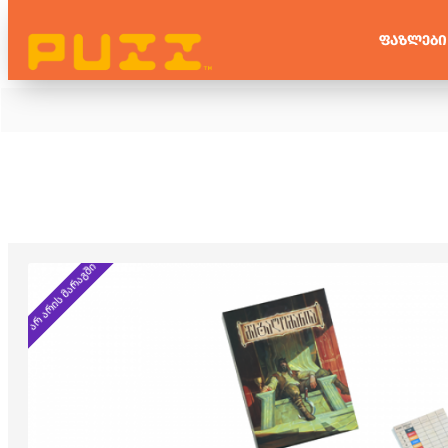
ᲤᲐᲖᲚᲔᲑᲘ
არ არის მარაგში