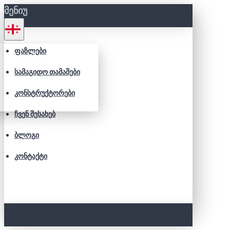
ᲛᲔᲜᲘᲣ
ᲤᲐᲖᲚᲔᲑᲘ
ᲡᲐᲛᲐᲒᲘᲓᲝ ᲗᲐᲛᲐᲨᲔᲑᲘ
ᲙᲝᲜᲡᲢᲠᲣᲥᲢᲝᲠᲔᲑᲘ
ᲩᲕᲔᲜ ᲨᲔᲡᲐᲮᲔᲑ
ᲑᲚᲝᲒᲘ
ᲙᲝᲜᲢᲐᲥᲢᲘ