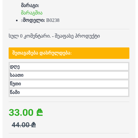
მარაგი:
მარაგშია
მოდელი:
B0238
სულ 0 კომენტარი.
-
შეაფასე პროდუქტი
ᲨᲔᲗᲐᲕᲐᲖᲔᲑᲐ ᲓᲐᲡᲠᲣᲚᲓᲔᲑᲐ:
დღე
საათი
წუთი
წამი
33.00 ₾
44.00 ₾