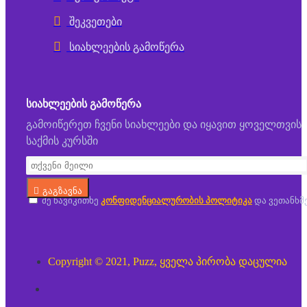
შეკვეთები
სიახლეების გამოწერა
ᲡᲘᲐᲮᲚᲔᲔᲑᲘᲡ ᲒᲐᲛᲝᲬᲔᲠᲐ
გამოიწერეთ ჩვენი სიახლეები და იყავით ყოველთვის
საქმის კურსში
გაგზავნა
მე წავიკითხე
კონფიდენციალურობის პოლიტიკა
და ვეთანხმ
Copyright © 2021, Puzz, ყველა პირობა დაცულია