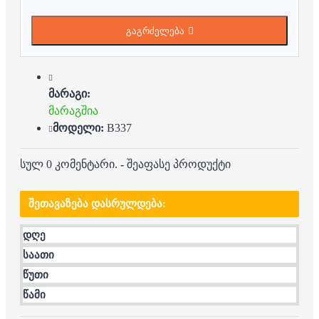
გაგრძელება
მარაგი:
მარაგშია
მოდელი:
B337
სულ 0 კომენტარი.
-
შეაფასე პროდუქტი
ᲨᲔᲗᲐᲕᲐᲖᲔᲑᲐ ᲓᲐᲡᲠᲣᲚᲓᲔᲑᲐ:
დღე
საათი
წუთი
წამი