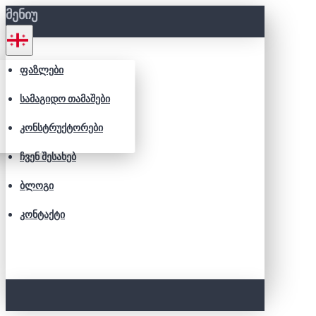
ᲛᲔᲜᲘᲣ
ᲤᲐᲖᲚᲔᲑᲘ
ᲡᲐᲛᲐᲒᲘᲓᲝ ᲗᲐᲛᲐᲨᲔᲑᲘ
ᲙᲝᲜᲡᲢᲠᲣᲥᲢᲝᲠᲔᲑᲘ
ᲩᲕᲔᲜ ᲨᲔᲡᲐᲮᲔᲑ
ᲑᲚᲝᲒᲘ
ᲙᲝᲜᲢᲐᲥᲢᲘ