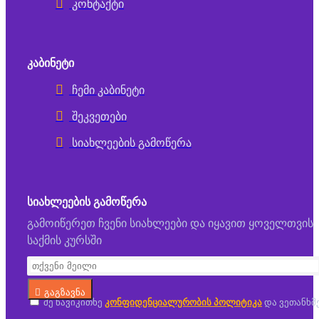
კონტაქტი
ᲙᲐᲑᲘᲜᲔᲢᲘ
ჩემი კაბინეტი
შეკვეთები
სიახლეების გამოწერა
ᲡᲘᲐᲮᲚᲔᲔᲑᲘᲡ ᲒᲐᲛᲝᲬᲔᲠᲐ
გამოიწერეთ ჩვენი სიახლეები და იყავით ყოველთვის
საქმის კურსში
გაგზავნა
მე წავიკითხე
კონფიდენციალურობის პოლიტიკა
და ვეთანხმ