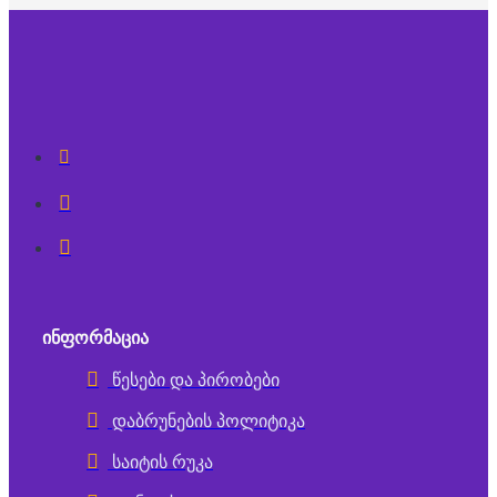
ᲘᲜᲤᲝᲠᲛᲐᲪᲘᲐ
წესები და პირობები
დაბრუნების პოლიტიკა
საიტის რუკა