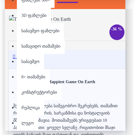
ფაზლები 500+
3D ფაზლები
-36 %
საბავშვო ფაზლები
სამაგიდო თამაშები
აღწერა
საბავშვო
8+ თამაშები
The Happiest Game On Earth
კონსტრუქტორები
შემატე მხიარულება სამეგობრო შეკრებებს, თამაშით
რეპლიკა
რომელიც იუმორის, სარკაზმისა და ნოსტალგიის
მშვენიერი ნაზავია. მოთამაშეებს ურიგდებათ 10
ლეგო
პასუხის ბარათი. ყოველ სვლაზე ,რიგითობით მსაჯი
იღებს ბარათს შავი დასტიდან და კითხულობს