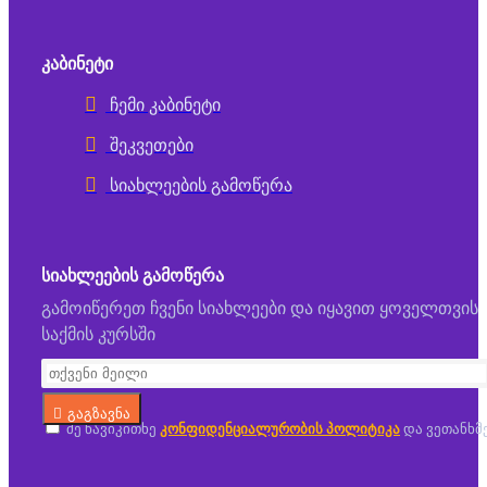
ᲙᲐᲑᲘᲜᲔᲢᲘ
ჩემი კაბინეტი
შეკვეთები
სიახლეების გამოწერა
ᲡᲘᲐᲮᲚᲔᲔᲑᲘᲡ ᲒᲐᲛᲝᲬᲔᲠᲐ
გამოიწერეთ ჩვენი სიახლეები და იყავით ყოველთვის
საქმის კურსში
გაგზავნა
მე წავიკითხე
კონფიდენციალურობის პოლიტიკა
და ვეთანხმ