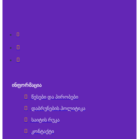
ᲘᲜᲤᲝᲠᲛᲐᲪᲘᲐ
წესები და პირობები
დაბრუნების პოლიტიკა
საიტის რუკა
კონტაქტი