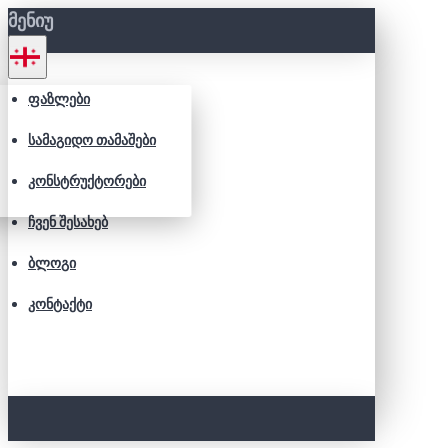
ᲛᲔᲜᲘᲣ
ᲤᲐᲖᲚᲔᲑᲘ
ᲡᲐᲛᲐᲒᲘᲓᲝ ᲗᲐᲛᲐᲨᲔᲑᲘ
ᲙᲝᲜᲡᲢᲠᲣᲥᲢᲝᲠᲔᲑᲘ
ᲩᲕᲔᲜ ᲨᲔᲡᲐᲮᲔᲑ
ᲑᲚᲝᲒᲘ
ᲙᲝᲜᲢᲐᲥᲢᲘ