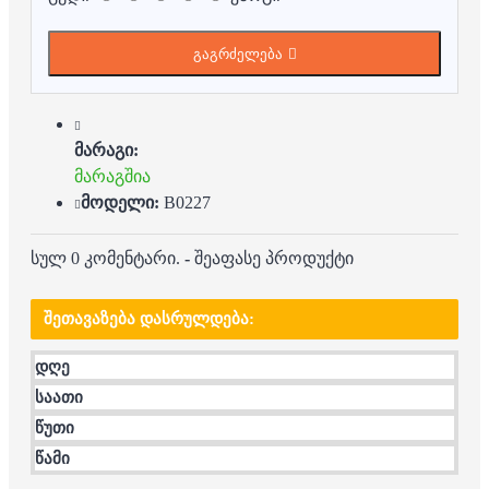
გაგრძელება
მარაგი:
მარაგშია
მოდელი:
B0227
სულ 0 კომენტარი.
-
შეაფასე პროდუქტი
ᲨᲔᲗᲐᲕᲐᲖᲔᲑᲐ ᲓᲐᲡᲠᲣᲚᲓᲔᲑᲐ:
დღე
საათი
წუთი
წამი