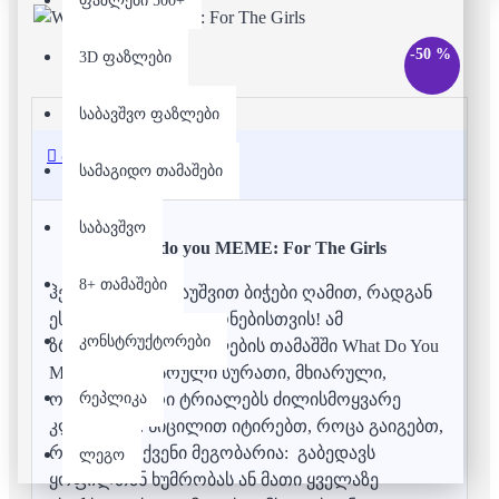
ფაზლები 500+
-50 %
3D ფაზლები
საბავშვო ფაზლები
აღწერა
სამაგიდო თამაშები
საბავშვო
What do you MEME: For The Girls
8+ თამაშები
ჰეი გოგოებო, გაუშვით ბიჭები ღამით, რადგან
ეს თამაში არის გოგონებისთვის! ამ
კონსტრუქტორები
ზრდასრულთა წვეულების თამაშში What Do You
Meme?, ზრდასრული სურათი, მხიარული,
რეპლიკა
ორიგინალური ტრიალებს ძილისმოყვარე
კლასიკაზე. სიცილით იტირებთ, როცა გაიგებთ,
რომელი თქვენი მეგობარია: გაბედავს
ლეგო
ყოფილთან ხუმრობას ან მათი ყველაზე