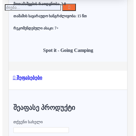
მოთამაშეების რაოდენობა: 2-8
თამაშის სავარაუდო ხანგრძლივობა: 15 წთ
რეკომენდებული ასაკი: 7+
Spot it - Going Camping
შეფასებები
ᲨᲔᲐᲤᲐᲡᲔ ᲞᲠᲝᲓᲣᲥᲢᲘ
თქვენი სახელი