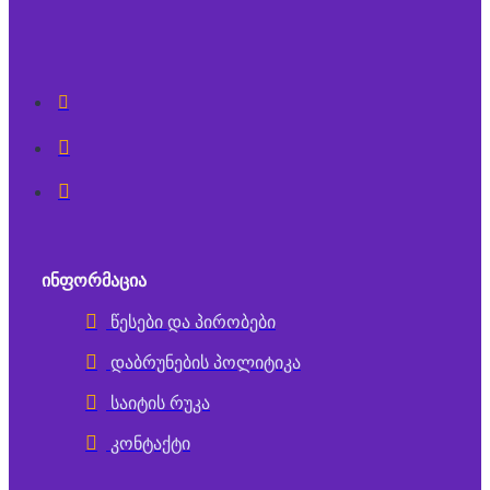
ᲘᲜᲤᲝᲠᲛᲐᲪᲘᲐ
წესები და პირობები
დაბრუნების პოლიტიკა
საიტის რუკა
კონტაქტი