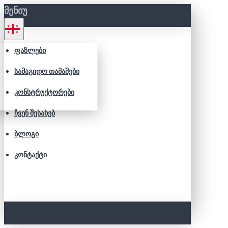
ᲛᲔᲜᲘᲣ
ᲤᲐᲖᲚᲔᲑᲘ
ᲡᲐᲛᲐᲒᲘᲓᲝ ᲗᲐᲛᲐᲨᲔᲑᲘ
ᲙᲝᲜᲡᲢᲠᲣᲥᲢᲝᲠᲔᲑᲘ
ᲩᲕᲔᲜ ᲨᲔᲡᲐᲮᲔᲑ
ᲑᲚᲝᲒᲘ
ᲙᲝᲜᲢᲐᲥᲢᲘ