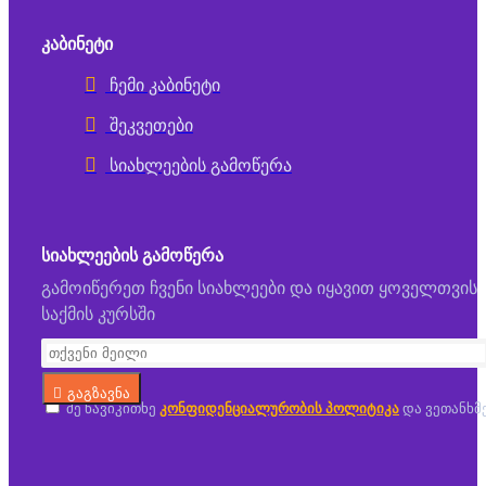
ᲙᲐᲑᲘᲜᲔᲢᲘ
ჩემი კაბინეტი
შეკვეთები
სიახლეების გამოწერა
ᲡᲘᲐᲮᲚᲔᲔᲑᲘᲡ ᲒᲐᲛᲝᲬᲔᲠᲐ
გამოიწერეთ ჩვენი სიახლეები და იყავით ყოველთვის
საქმის კურსში
გაგზავნა
მე წავიკითხე
კონფიდენციალურობის პოლიტიკა
და ვეთანხმ