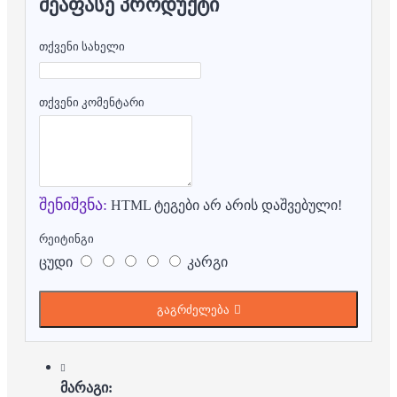
ᲨᲔᲐᲤᲐᲡᲔ ᲞᲠᲝᲓᲣᲥᲢᲘ
თქვენი სახელი
თქვენი კომენტარი
შენიშვნა:
HTML ტეგები არ არის დაშვებული!
რეიტინგი
ცუდი
კარგი
გაგრძელება
მარაგი: