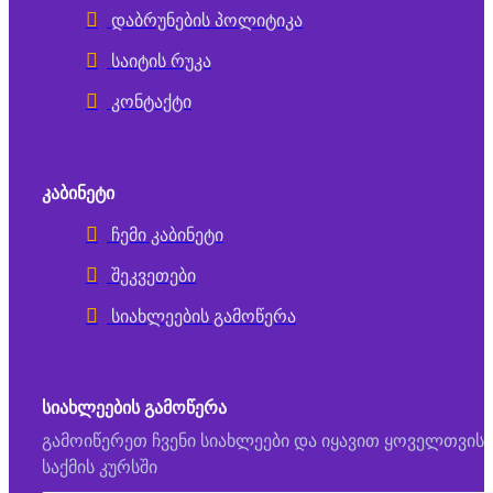
დაბრუნების პოლიტიკა
საიტის რუკა
კონტაქტი
ᲙᲐᲑᲘᲜᲔᲢᲘ
ჩემი კაბინეტი
შეკვეთები
სიახლეების გამოწერა
ᲡᲘᲐᲮᲚᲔᲔᲑᲘᲡ ᲒᲐᲛᲝᲬᲔᲠᲐ
გამოიწერეთ ჩვენი სიახლეები და იყავით ყოველთვის
საქმის კურსში