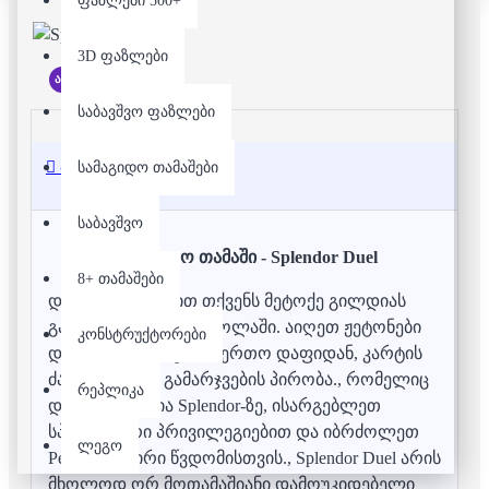
ფაზლები 500+
3D ფაზლები
არ არის მარაგში
საბავშვო ფაზლები
აღწერა
სამაგიდო თამაშები
საბავშვო
სამაგიდო თამაში - Splendor Duel
8+ თამაშები
დაუპირისპირდით თქვენს მეტოქე გილდიას
გამარჯვებისთვის რბოლაში. აიღეთ ჟეტონები
კონსტრუქტორები
და Pearl-ის ნიშნები საერთო დაფიდან, კარტის
ძალა და სამი გამარჯვების პირობა., რომელიც
რეპლიკა
დაფუძნებულია Splendor-ზე, ისარგებლეთ
სპეციალური პრივილეგიებით და იბრძოლეთ
ლეგო
Pearls-ზე მწირი წვდომისთვის., Splendor Duel არის
მხოლოდ ორ მოთამაშიანი დამოუკიდებელი