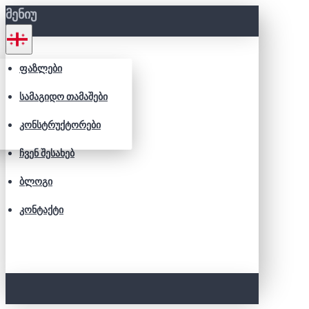
ᲛᲔᲜᲘᲣ
ᲤᲐᲖᲚᲔᲑᲘ
ᲡᲐᲛᲐᲒᲘᲓᲝ ᲗᲐᲛᲐᲨᲔᲑᲘ
ᲙᲝᲜᲡᲢᲠᲣᲥᲢᲝᲠᲔᲑᲘ
ᲩᲕᲔᲜ ᲨᲔᲡᲐᲮᲔᲑ
ᲑᲚᲝᲒᲘ
ᲙᲝᲜᲢᲐᲥᲢᲘ