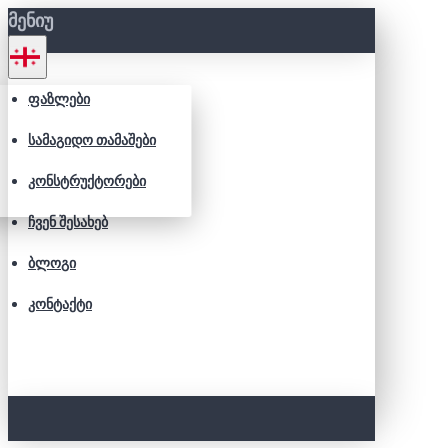
ᲛᲔᲜᲘᲣ
ᲤᲐᲖᲚᲔᲑᲘ
ᲡᲐᲛᲐᲒᲘᲓᲝ ᲗᲐᲛᲐᲨᲔᲑᲘ
ᲙᲝᲜᲡᲢᲠᲣᲥᲢᲝᲠᲔᲑᲘ
ᲩᲕᲔᲜ ᲨᲔᲡᲐᲮᲔᲑ
ᲑᲚᲝᲒᲘ
ᲙᲝᲜᲢᲐᲥᲢᲘ