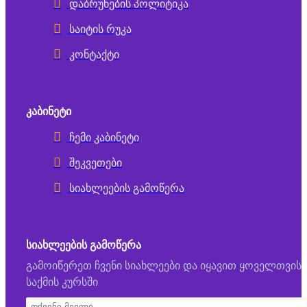
დაბრუნების პოლიტიკა
საიტის რუკა
კონტაქტი
ᲙᲐᲑᲘᲜᲔᲢᲘ
ჩემი კაბინეტი
შეკვეთები
სიახლეების გამოწერა
ᲡᲘᲐᲮᲚᲔᲔᲑᲘᲡ ᲒᲐᲛᲝᲬᲔᲠᲐ
გამოიწერეთ ჩვენი სიახლეები და იყავით ყოველთვის
საქმის კურსში