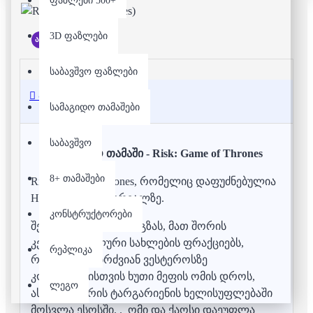
ფაზლები 500+
3D ფაზლები
არ არის მარაგში
საბავშვო ფაზლები
აღწერა
სამაგიდო თამაშები
საბავშვო
სამაგიდო თამაში - Risk: Game of Thrones
8+ თამაშები
Risk: Game of Thrones, რომელიც დაფუძნებულია
HBO-ს ეპიკურ სერიალზე.
კონსტრუქტორები
შეიცავს თამაშის ორ გზას, მათ შორის
კეთილშობილური სახლების ფრაქციებს,
რეპლიკა
რომლებიც იბრძვიან ვესტეროსზე
კონტროლისთვის ხუთი მეფის ომის დროს,
ლეგო
ასევე დეენრის ტარგარიენის ხელისუფლებაში
მოსვლა ესოსში. . ომი და ქაოსი დაეუფლა