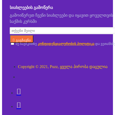
ᲡᲘᲐᲮᲚᲔᲔᲑᲘᲡ ᲒᲐᲛᲝᲬᲔᲠᲐ
გამოიწერეთ ჩვენი სიახლეები და იყავით ყოველთვის
საქმის კურსში
გაგზავნა
მე წავიკითხე
კონფიდენციალურობის პოლიტიკა
და ვეთანხმ
Copyright © 2021, Puzz, ყველა პირობა დაცულია