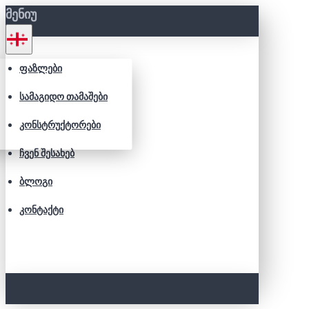
ᲛᲔᲜᲘᲣ
ᲤᲐᲖᲚᲔᲑᲘ
ᲡᲐᲛᲐᲒᲘᲓᲝ ᲗᲐᲛᲐᲨᲔᲑᲘ
ᲙᲝᲜᲡᲢᲠᲣᲥᲢᲝᲠᲔᲑᲘ
ᲩᲕᲔᲜ ᲨᲔᲡᲐᲮᲔᲑ
ᲑᲚᲝᲒᲘ
ᲙᲝᲜᲢᲐᲥᲢᲘ