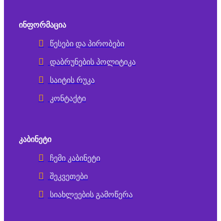
ᲘᲜᲤᲝᲠᲛᲐᲪᲘᲐ
წესები და პირობები
დაბრუნების პოლიტიკა
საიტის რუკა
კონტაქტი
ᲙᲐᲑᲘᲜᲔᲢᲘ
ჩემი კაბინეტი
შეკვეთები
სიახლეების გამოწერა