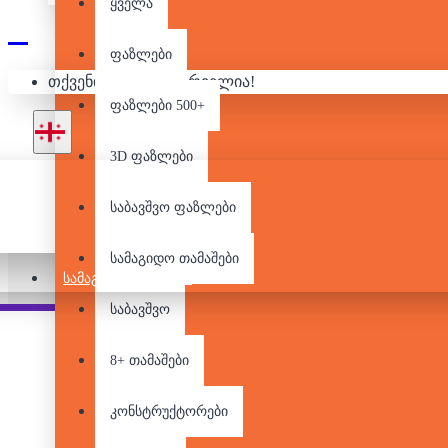
ყველა
ფაზლები
თქვენი კალათა ცარიელია!
ფაზლები 500+
3D ფაზლები
საბავშვო ფაზლები
სამაგიდო თამაშები
ᲡᲐᲛᲐᲒᲘᲓᲝ ᲗᲐᲛᲐᲨᲔᲑᲘ
საბავშვო
Pair it With
People Also Bought
8+ თამაშები
კონსტრუქტორები