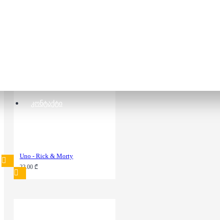
Uno - Minecraft
22.00 ₾
ᲙᲝᲜᲢᲐᲥᲢᲘ
Uno - Rick & Morty
22.00 ₾