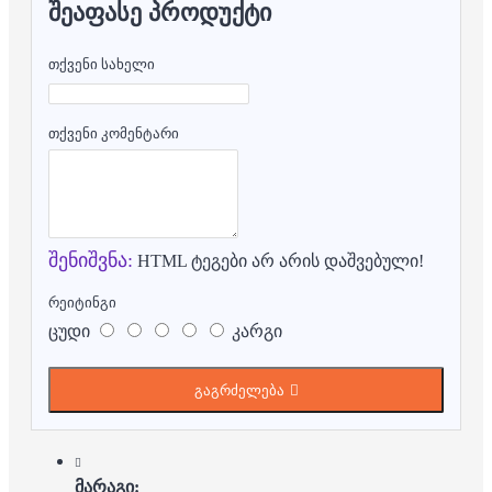
ᲨᲔᲐᲤᲐᲡᲔ ᲞᲠᲝᲓᲣᲥᲢᲘ
თქვენი სახელი
თქვენი კომენტარი
შენიშვნა:
HTML ტეგები არ არის დაშვებული!
რეიტინგი
ცუდი
კარგი
გაგრძელება
მარაგი: