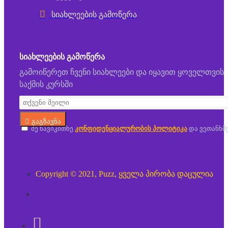
სიახლეების გამოწერა
ᲡᲘᲐᲮᲚᲔᲔᲑᲘᲡ ᲒᲐᲛᲝᲬᲔᲠᲐ
გამოიწერეთ ჩვენი სიახლეები და იყავით ყოველთვის
საქმის კურსში
გაგზავნა
მე წავიკითხე
კონფიდენციალურობის პოლიტიკა
და ვეთანხმ
Copyright © 2021, Puzz, ყველა პირობა დაცულია