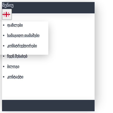
ᲛᲔᲜᲘᲣ
ᲤᲐᲖᲚᲔᲑᲘ
ᲡᲐᲛᲐᲒᲘᲓᲝ ᲗᲐᲛᲐᲨᲔᲑᲘ
ᲙᲝᲜᲡᲢᲠᲣᲥᲢᲝᲠᲔᲑᲘ
ᲩᲕᲔᲜ ᲨᲔᲡᲐᲮᲔᲑ
ᲑᲚᲝᲒᲘ
ᲙᲝᲜᲢᲐᲥᲢᲘ