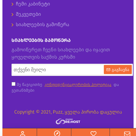
ჩემი კაბინეტი
შეკვეთები
სიახლეების გამოწერა
ᲡᲘᲐᲮᲚᲔᲔᲑᲘᲡ ᲒᲐᲛᲝᲬᲔᲠᲐ
გამოიწერეთ ჩვენი სიახლეები და იყავით
ყოველთვის საქმის კურსში
გაგზავნა
მე წავიკითხე
კონფიდენციალურობის პოლიტიკა
და
ვეთანხმები
Copyright © 2021, Puzz, ყველა პირობა დაცულია